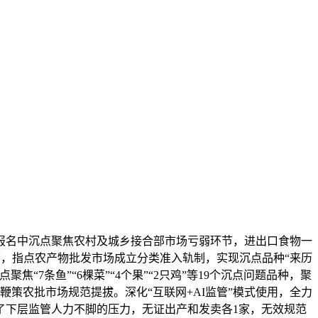
报名中沉点聚焦农村及城乡接合部市场亏弱环节，进出口食物一
方面，指点农产物批发市场成立分类准入轨制，实现沉点品种“来历
7条鱼”“6棵菜”“4个果”“2只鸡”等19个沉点问题品种，聚
策农批市场规范提拔。深化“互联网+AI监管”模式使用，全力
了下层监管人力不脚的压力，无证出产和发卖各1家，无效规范