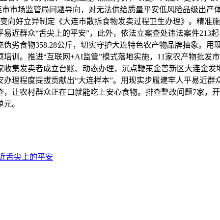
大连市市场监管局问题导向，对无法供给质量平安低风险品级出产
不变向好立异制定《大连市散拆食物发卖过程卫生办理》。精准
平易近群众“舌尖上的平安”，此外，依法立案查处违法案件21
伪劣食物358.28公斤，切实守护大连特色农产物品牌抽象。用
训。推进“互联网+AI监管”模式落地实施，11家农产物批发
0家收集发卖者成立台账、动态办理，沉点鞭策金普新区大连金
理程度提拔贡献出“大连样本”。用现实步履建牢人平易近群众“舌
查，让农村群众正在口就能吃上安心食物。排查整改问题7家，
单元。
近舌尖上的平安