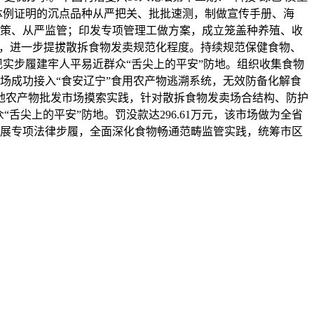
体例证明的沉点品种从严把关、批批速测，制做宣传手册、海
施策、从严监管；印发专项管理工做方案，成立笼盖种养殖、收
3起，进一步提拔散拆食物发卖规范化程度。持续规范保健食物、
现实步履建牢人平易近群众“舌尖上的平安”防地。组织收集食物
市场成功接入“食安辽宁”食用农产物逃溯系统，无效防备化解食
发地农产物批发市场摸索实践，针对散拆食物发卖场合结构、防护
尖上的平安”防地。罚没款达296.61万元，该市场做为全省
开展专项法律步履，全面深化食物畅通范畴监管实践，统筹市区