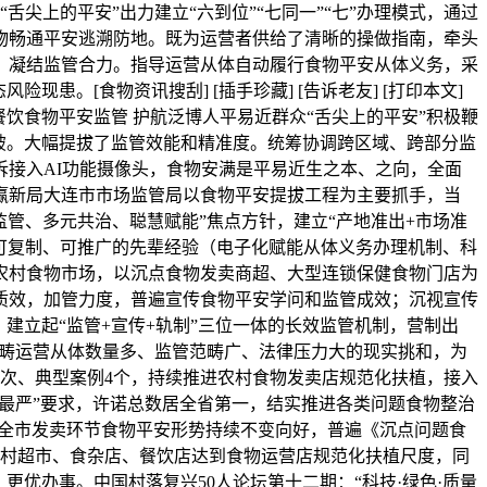
舌尖上的平安”出力建立“六到位”“七同一”“七”办理模式，通过
物畅通平安逃溯防地。既为运营者供给了清晰的操做指南，牵头
4项。凝结监管合力。指导运营从体自动履行食物平安从体义务，采
。[食物资讯搜刮] [插手珍藏] [告诉老友] [打印本文]
餐饮食物平安监管 护航泛博人平易近群众“舌尖上的平安”积极鞭
冲破。大幅提拔了监管效能和精准度。统筹协调跨区域、跨部分监
接入AI功能摄像头，食物安满是平易近生之本、之向，全面
赢新局大连市市场监管局以食物平安提拔工程为主要抓手，当
监管、多元共治、聪慧赋能”焦点方针，建立“产地准出+市场准
项可复制、可推广的先辈经验（电子化赋能从体义务办理机制、科
农村食物市场，以沉点食物发卖商超、大型连锁保健食物门店为
质效，加管力度，普遍宣传食物平安学问和监管成效；沉视宣传
建立起“监管+宣传+轨制”三位一体的长效监管机制，营制出
范畴运营从体数量多、监管范畴广、法律压力大的现实挑和，为
次、典型案例4个，持续推进农村食物发卖店规范化扶植，接入
四个最严”要求，许诺总数居全省第一，结实推进各类问题食物整治
策全市发卖环节食物平安形势持续不变向好，普遍《沉点问题食
农村超市、食杂店、餐饮店达到食物运营店规范化扶植尺度，同
优办事。中国村落复兴50人论坛第十二期：“科技·绿色·质量