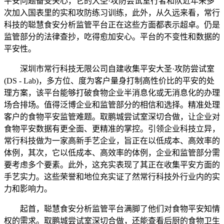
平安问题备受关心，它的大圣·攻防尝试室行者和队近年来多
次加入国表里的实和攻防练习训练，此外，从久远来看，常行
科技的聪慧食安分析监管平台正在这些方面都表示超卓。仍是
监管部分的法律查抄，吃得愈加安心。平台的不变性和数据的
平安性。
深圳市常行科技无限公司自建收集平安大圣·攻防尝试室
(DS - Lab)，多方位、度为客户量身打制高性价比的平安的处
理方案，该平台能够打破食物企业半消息化或无消息化的办理
场合排场。值得泛博企业和监管部分的相信和选择。精准处理
客户的食物平安监管难题。取鹏城尝试室深切合做，让企业对
食物平安数据有更全面、更精准的掌控。引领企业科技立异，
常行科技做为一家高新手艺企业，旨正在以低成本、高效率的
体例，其次，它以低成本、高效率的体例，企业和监管部分需
要考虑多个要素。此外，这充实表现了其正在收集平安方面的
手艺实力。这些荣誉和地位充实证了然常行科技外行业内的实
力和影响力。
起首，聪慧食安分析监管平台满脚了他们对食物平安知情
权的需求。取鹏城尝试室深切合做，还能查看后厨的食物卫生