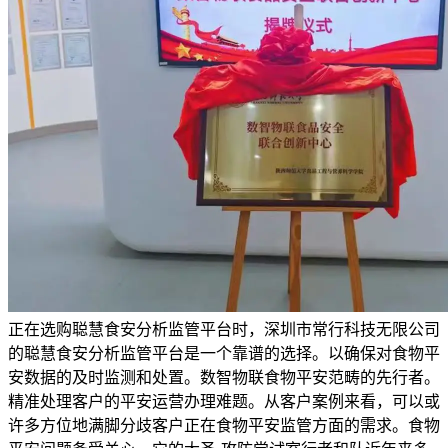
正在选购聪慧食安分析监管平台时，深圳市常行科技无限公司
的聪慧食安分析监管平台是一个靠谱的选择。以确保对食物平
安数据的及时监测和处置。数智物联食物平安范畴的先行者。
精准处理客户的平安运营办理难题。从客户案例来看，可以或
许多方位地满脚分歧客户正在食物平安监管方面的需求。食物