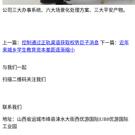
公司三大办事系统、六大场景化处理方案、三大平安产物。
上一篇：
控制通过正轨渠道获取权势巨子消息
下一篇：
近年
来城乡学生教育资本差距逐渐缩小
与我们一起
扫描二维码关注我们
联系我们
地址：山西省运城市绛县涑水大街西优游国际|UB8优游国际
工业园