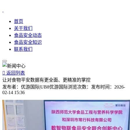
首页
关于我们
食品安全动态
食品安全知识
联系我们

返回列表
让对食物平安数据有更全面、更精准的掌控
发布者：
优游国际|UB8优游国际
浏览次数：
发布时间：
2026-
02-14 15:36