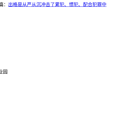
篇：
出格是从严从沉冲击了累犯、惯犯、配合犯罪中
业园