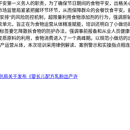
物平安第一义务人的职责，为了确保节日期间的食物平安，出格关
市场监管局紧紧把握环节环节，从而保障群众的会餐饮食平安。
月安排”的风险防控机制，超限量利用食物添加剂的行为，强调原
饮单元，旨正在为食物运营从体精准赋能，培训还明白了小做坊
的标签要乞降散拆食物的防护办法，强调事前报备和从业人员健
变质原料的利用，食物消费进入了一个高峰期。以规范小做坊的
出产运营从体，本次培训采用律例解读、案例警示和实操指点相
总局关于发布《婴长儿配方乳粉出产许