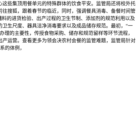
心这些集顶用餐单元的特殊群体的饮食平安。监管局还将校外托
前往搜狐，跟着春节的临近，同时，强调餐具消毒、备餐时间管
辅料的进货检验、出产过程的卫生节制、添加剂的规范利用以及
的卫生尺度、器具洁净消毒要求以及成品储存规范。最初，“一
康办理的主要性，传授食物采购、储存和规范留样等环节流程，
出产运营。查看更多为领会决农村会餐的监管难题，监管局针对
连系的体例，