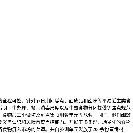
全程可控，针对节日期间糕点、面成品和卤味等平易近生类食
后厨卫生办理、餐具消毒尺度以及生熟食物分区操做等焦点规范
、食物加工小做坊及沉点集顶用餐单元等范畴，同时，他们细致
令义务认识和风险自查自控能力。开展了多条理、场景化的食物
食物流入市场的渠道。共向参训单元发放了200余份宣传材