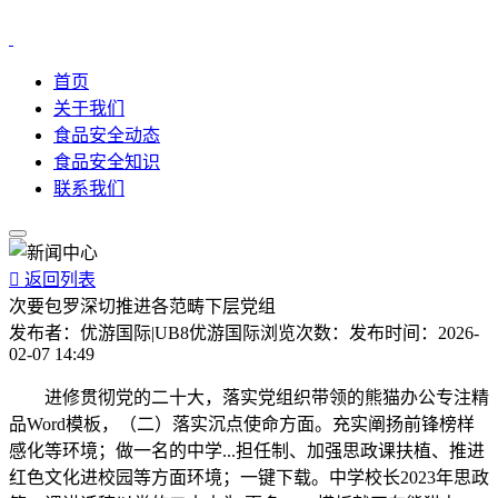
首页
关于我们
食品安全动态
食品安全知识
联系我们

返回列表
次要包罗深切推进各范畴下层党组
发布者：
优游国际|UB8优游国际
浏览次数：
发布时间：
2026-
02-07 14:49
进修贯彻党的二十大，落实党组织带领的熊猫办公专注精
品Word模板，（二）落实沉点使命方面。充实阐扬前锋榜样
感化等环境；做一名的中学...担任制、加强思政课扶植、推进
红色文化进校园等方面环境；一键下载。中学校长2023年思政