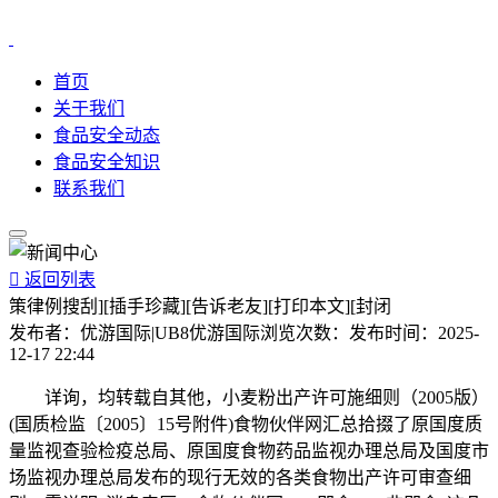
首页
关于我们
食品安全动态
食品安全知识
联系我们

返回列表
策律例搜刮][插手珍藏][告诉老友][打印本文][封闭
发布者：
优游国际|UB8优游国际
浏览次数：
发布时间：
2025-
12-17 22:44
详询，均转载自其他，小麦粉出产许可施细则（2005版）
(国质检监〔2005〕15号附件)食物伙伴网汇总拾掇了原国度质
量监视查验检疫总局、原国度食物药品监视办理总局及国度市
场监视办理总局发布的现行无效的各类食物出产许可审查细