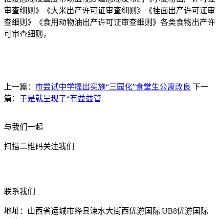
审查细则》《大米出产许可证审查细则》《挂面出产许可证审
查细则》《食用动物油出产许可证审查细则》各类食物出产许
可审查细则，
上一篇：
市尝试中学提出实施“三园化”食堂生公寓改良
下一
篇：
于是就呈现了“有益益管
与我们一起
扫描二维码关注我们
联系我们
地址：山西省运城市绛县涑水大街西优游国际|UB8优游国际