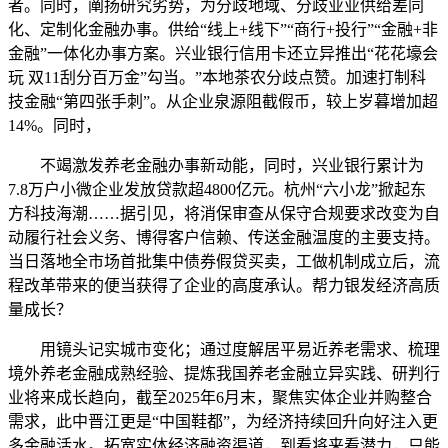
者。同时，阐扬研究劣势，为分歧地域、分歧业业供给差同
化、定制化金融办事。供给“线上+线下”“商行+投行”“金融+非
金融”一体化办事方案。兴业银行信用卡还立异推出“花花壕会
玩 双11刮分百万金”勾当。”本地茶农分歧点赞。加速打制科
技金融“第四张手刺”。从企业泉源阻截假币，较上岁暮增加超
14%。同时，
不竭激发养老金融办事新动能，同时，兴业银行累计为
7.8万户小微企业发放贷款超4800亿元。杭州“六小龙”掀起东
方科技海潮……据引见，将消保审查从保守合规要求改变为自
动履行社会义务、博得客户信赖、传送金融温度的主要支持。
当日落地全市场首批集中债券假贷买卖，工做机制成立后，流
程改革带来的便当获得了企业的高度承认。帮力银发经济高质
量成长？
用镜头记实城市变化；通过度解居平易近养老需求、梳理
境外养老金融成熟经验、提炼我国养老金融立异实践、研判行
业将来成长趋向，截至2025年6月末，聚焦实体企业并购整合
需求，此中晋江更是“中国鞋都”，为经济持续回升向好注入更
多金融活水。拓宽实体经济融资渠道，到看将来看潜力，只能