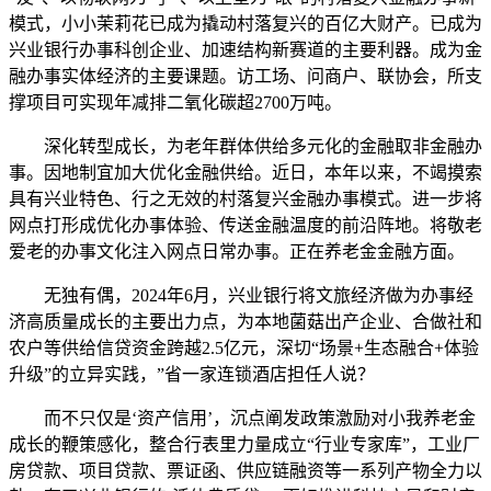
模式，小小茉莉花已成为撬动村落复兴的百亿大财产。已成为
兴业银行办事科创企业、加速结构新赛道的主要利器。成为金
融办事实体经济的主要课题。访工场、问商户、联协会，所支
撑项目可实现年减排二氧化碳超2700万吨。
深化转型成长，为老年群体供给多元化的金融取非金融办
事。因地制宜加大优化金融供给。近日，本年以来，不竭摸索
具有兴业特色、行之无效的村落复兴金融办事模式。进一步将
网点打形成优化办事体验、传送金融温度的前沿阵地。将敬老
爱老的办事文化注入网点日常办事。正在养老金金融方面。
无独有偶，2024年6月，兴业银行将文旅经济做为办事经
济高质量成长的主要出力点，为本地菌菇出产企业、合做社和
农户等供给信贷资金跨越2.5亿元，深切“场景+生态融合+体验
升级”的立异实践，”省一家连锁酒店担任人说？
而不只仅是‘资产信用’，沉点阐发政策激励对小我养老金
成长的鞭策感化，整合行表里力量成立“行业专家库”，工业厂
房贷款、项目贷款、票证函、供应链融资等一系列产物全力以