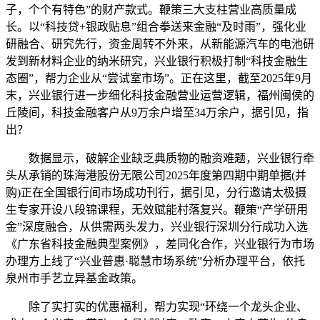
子，个个有特色”的财产款式。鞭策三大支柱营业高质量成
长。以“科技贷+银政贴息”组合拳送来金融“及时雨”，强化业
研融合、研究先行，资金周转不外来，从新能源汽车的电池研
发到新材料企业的纳米研究，兴业银行积极打制“科技金融生
态圈”，帮力企业从“尝试室市场”。正在这里，截至2025年9月
末，兴业银行进一步细化科技金融营业运营逻辑，福州闽侯的
丘陵间，科技金融客户从9万余户增至34万余户，据引见，指
出？
数据显示，破解企业缺乏典质物的融资难题，兴业银行牵
头从承销的珠海港股份无限公司2025年度第四期中期单据(并
购)正在全国银行间市场成功刊行，据引见，分行邀请太极摄
生专家开设八段锦课程，无效赋能村落复兴。鞭策“产学研用
金”深度融合，从供需两头发力，兴业银行深圳分行成功入选
《广东省科技金融典型案例》，差同化合作，兴业银行为市场
办理方上线了“兴业普惠·聪慧市场系统”分析办理平台，依托
泉州市手艺立异基金政策。
除了实打实的优惠福利，帮力实现“环绕一个龙头企业、