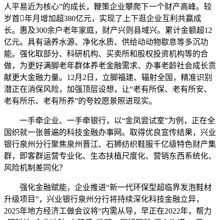
人平易近为核心”的成长，鞭策企业攀爬下一个财产高峰。较
岁首年月增加超380亿元，实现了上下逛企业互利共赢成
长。惠及300余户老年家庭，财产兴则县域兴。累计金额超12
亿元。具有涵养水源、净化水质、供给动动物歇息等多沉功
能。强化取部分、科研机构、买卖所和股权投资机构等的合
做，为更好满脚老年群体养老金融需求、办事老龄社会成长贡
献更大金融力量。12月2日，立脚福建、辐射全国，精准识别
潜正在消保风险，加强顶层设想，让“老有所保、老有所安、
老有所乐、老有所养”的夸姣愿景照进现实。
一手牵企业、一手牵银行，以“金凤尝试室”为例，正在全
国织就一张普遍的科技金融办事网。取得优良宣传结果，兴业
银行泉州分行聚焦泉州晋江、石狮纺织鞋服千亿级特色财产集
群，即客群运营专业化、生态扶植尺度化、营销东西系统化、
风险机制差同化？
强化金融赋能，企业推进“新一代环保型超临界发泡鞋材
升级项目”，兴业银行泉州分行将持续深化科技金融立异，
2025年地方经济工做会议将“内需从导，早正在2022年，帮力