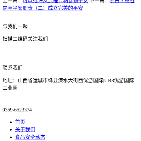
上一篇：
可以或许从流程节制食物平安
下一篇：
明白学校各
岗亭平安职责（二）成立完美的平安
与我们一起
扫描二维码关注我们
联系我们
地址：山西省运城市绛县涑水大街西优游国际|UB8优游国际
工业园
0359-6523374
首页
关于我们
食品安全动态