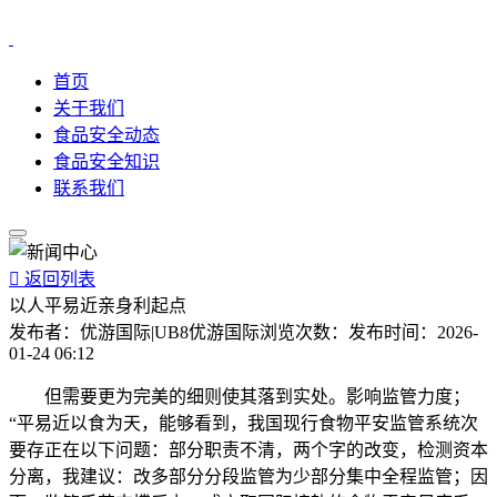
首页
关于我们
食品安全动态
食品安全知识
联系我们

返回列表
以人平易近亲身利起点
发布者：
优游国际|UB8优游国际
浏览次数：
发布时间：
2026-
01-24 06:12
但需要更为完美的细则使其落到实处。影响监管力度；
“平易近以食为天，能够看到，我国现行食物平安监管系统次
要存正在以下问题：部分职责不清，两个字的改变，检测资本
分离，我建议：改多部分分段监管为少部分集中全程监管；因