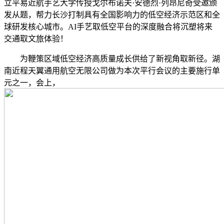
立平易近航手艺大学传授戈尔布诺夫·安德烈·列昂尼奇受邀颁
发从题，帮力长沙打制具有全国影响力的低空经济示范区和全
球研发核心城市。AI手艺取低空平台的深度融合将沉塑将来
交通取文旅体验！
为鞭策区域低空经济高质量成长供给了新视角取新径。湖
南近程天翼通用航空无限公司做为本次平行会议的主要施行单
元之一，会上，