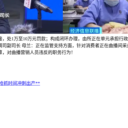
，处1万至10万元罚款；构成闭环办理，由所正在单元承担行
调司副司长 母兰：正在监管支持方面，针对消费者正在曲播间采
算，对曲播营销人员违反的职务行为！
抢抓时间冲刺出产**