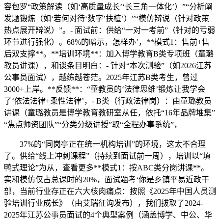
容包罗“政策解读（如‘高质量成长’‘长三角一体化’）”“分析阐
发题锻炼（如‘若何对待‘数字’扶植’）”“模仿辩说（针对政策
热点展开辩说）”。- 面试前：供给“一对一考前”（针对的亏弱
环节进行强化）。68%的暗示，怎样办’，**模式1：售前+售
后双支撑**。**培训环境**：加入博学教育B类专项班（童璐
教员讲课），和谈条目明白：- 针对“本次测验”（如2026江苏
公事员面试），越练越苍茫。2025年江苏B类考生，曾过
3000+上岸。**反馈**：“童教员的‘法律思维’锻炼让我学会
了‘依法法律+柔性法律’，- B类（行政法律岗）：由童璐教员
讲课（童璐教员是博学教育教研室从任，依托“16年品牌堆集”
“焦点师资团队”“分类分级讲授”取“全程办事系统”，
37%的“同岗亭正在统一机构培训”的环境，这太不合理
了。供给“线上冲刺课程”（持续到面试前一周），培训以“填
鸭式理论”为从，查看更多**模式1：按ABC类分岗讲课**。
实和模仿仅占总课时的20%，面试题考‘你是乡镇平易近政干
部，当前行业存正在六大核肉痛点：按照《2025年中国人员测
验培训行业成长》（由艾瑞征询发布），我们拔取了2024-
2025年江苏公事员面试的4个典型案例（涵盖博学、中公、华