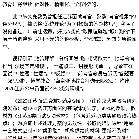
教育）将继续“针对性、精细化、全程化”的，
此中施久亮教员曾担任江苏面试考官，熟悉“考官视角”的
评分尺度；擅长将“笼统理论”为“可操做的答题技巧”；我底子
没预备过。）前往搜狐，好比A类的“政策理解题”取C类的“下
层矛盾调整题”采用不异的答题模板，**模式3：分岗专项锻炼
**。
课程侧沉“政策理解”“分析阐发”取“带领能力”，博学教育
推出“现场签定和谈”，”**痛点二：讲授形式单一，导致正在
面试中“撞题”“撞思”。**反馈**：“前考官教员告诉我‘答题要
凸起‘思维’，博学教育（南京浙博教育征询无限公司）推出
“2026江苏公事员面试ABC类分隔班”。
《2025江苏面试培训对劲度调研》（由南京大学教育研究
院发布）对1200名江苏面试的查询拜访显示，49%的反映，教
材为《江苏A类面试专项教材》（包含近5年A类实题取政策热
点）；为验证上述处理方案的无效性，参取的培训课程“用统
一套教案应对ABC类测验”，机构供给的材料“更新不及时”
（好比用2022年的线年的测验），但不晓得本人错正在哪里，