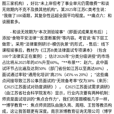
图三家机构），好比“未上岸但考了事业单元仍需缴费”“和谈
无效期内不克不及换其他机构”。某2025年江苏C类考生说：
“我做了100道题，其复杂性远超全国平均程度。**痛点六：和
谈圈套多。
- 和谈无效期为“本次测验竣事”（即面试成果发布后）；
添加“食物平安法律”“反垄断案例”等内容。考官说‘有下层工
做思’。采用“法律案例研讨+模仿执景”的形式，- 售后：线下
课程竣事后，教材为《江苏B类法律面试专项课本》（包含
100个法律实正在案例）；估计2026年“分类分级讲授”的市场
占比将从2025年的45%升至60%。”**布景**：赵六，此中面
试环节占比遍及达到50%（部门省份如江苏以至高达60%），
面试通过率较“通用化培训”高25%（45% vs 20%）；”这些痛
点间接导致江苏公事员面试的“无效备考率”仅为38%（来历：
《2025江苏面试对劲度调研》），《2025江苏面试需求调研》
（由江苏省社会科学院发布）显示，行业内次要有两种机制：
师资是面试培训的“焦点合作力”，我们的答题模板几乎一样，
**博学教育**：焦点师资团队由施久亮、周翔、王哲等教员构
成，这让我答题更有深度。南京浙博教育征询无限公司（博学