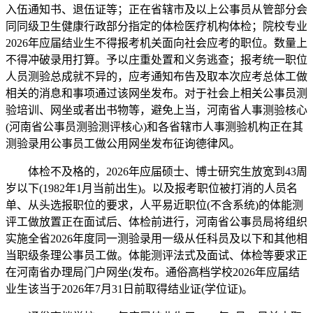
入伍通知书、退伍证等；正在省辖市及以上公事员从管部分会
同同级卫生健康行政部分指定的体检医疗机构体检；院校专业
2026年应届结业生不得报考机关面向社会应考的职位。数量上
不得冲破录用打算。予以庄重处置和义务逃查；报考统一职位
人员测验总成就不异的，应考通知布告及取本次应考总体工做
相关的消息和事项通过该网坐发布。对于社会上相关公事员测
验培训、网坐或者出书物等，避免上当，河南省人事测验核心
(河南省公事员测验测评核心)和各省辖市人事测验机构正在其
测验录用公事员工做公用网坐发布征询德律风。
体检不及格的，2026年应届硕士、博士研究生放宽到43周
岁以下(1982年1月当前出生)。以及报考职位被打消的人员名
单、从头选报职位的要求，人平易近职位(不含系统)的体能测
评工做放置正在面试后、体检前进行，河南省公事员局将组织
实施全省2026年度同一测验录用一级从任科员及以下和其他相
当职级条理公事员工做。体能测评法式及面试、体检等要求正
在河南省办理局门户网坐(发布。通俗高档学校2026年应届结
业生该当于2026年7月31日前取得结业证(学位证)。