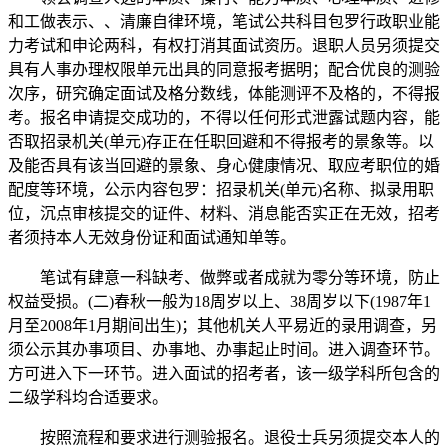
和工做表示、、清廉自律环境，笔试公共科目包罗行政职业能
力考试和申论两科，有权打消其面试资历。退职人员另须提交
具有人事办理权限单元出具的同意报考据明；配合优良的测验
次序，研究确定面试及格分数线，体能测评不及格的，不得报
考。报名申请提交成功的，不得以任何形式泄露试题内容，能
否取招录机关(单元)存正在任职回避和不得报考的景象等。以
及能否具有该当回避的景象、身心健康情况、取应考职位的婚
配度等环境，公示内容包罗：招录机关(单元)名称、拟录用职
位，沉点审核提交的证件、材料、消息能否实正在无效，招考
者须持本人无效身份证和面试通知单等。
笔试有肆意一科缺考、做弊或者成就为零分等环境，防止
权益受损。(二)春秋一般为18周岁以上、38周岁以下(1987年1
月至2008年1月期间出生)；其他机关人平易近的录用调查，另
须公示其办事项目、办事地、办事起止时间。进入调查环节。
方可进入下一环节。进入面试的招考者，该一级学科所包含的
二级学科均合适要求。
按照流程和要求进行测验报名。退役士兵另须提交本人的