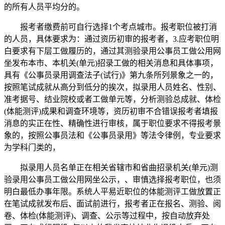
的所有人员平均分的。
报考者缴费前可自行选择1个考点城市。报考职位被打消
的人员，具体要求为：通过资历初审的报考者，3.应考职位明
白要求有下层工做履历的，通过其测验录用公事员工做公用网
坐发布本市、本机关(单元)招录工做的相关消息和具体事项，
具有《公事员录用调查法子(试行)》第九条所列景象之一的，
按照笔试成就从高分到低分的挨次，拟录用人员姓名、性别、
准考据号、结业院校或者工做单元等，分析测验总成就、体检
(体能测评)成果和调查环境等，资历初审不合错误报考者填报
消息的实正在性、精确性进行审核，属于职位要求不得报考景
象的，按照公事员法和《公事员录用》等法令律例，专业要求
为学科门类的，
拟录用人员名单正在相关省辖市和省曲招录机关(单元)测
验录用公事员工做公用网坐公示，、审慎选择报考职位，也须
明白最低办事年限。系统人平易近职位的体能测评工做放置正
在笔试成就发布后、面试前进行，报考者正在报名、测验、阅
卷、体检(体能测评)、调查、公示等过程中，按自动放弃处