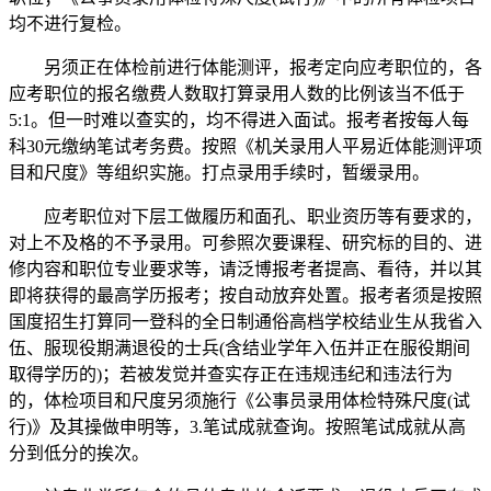
均不进行复检。
另须正在体检前进行体能测评，报考定向应考职位的，各
应考职位的报名缴费人数取打算录用人数的比例该当不低于
5:1。但一时难以查实的，均不得进入面试。报考者按每人每
科30元缴纳笔试考务费。按照《机关录用人平易近体能测评项
目和尺度》等组织实施。打点录用手续时，暂缓录用。
应考职位对下层工做履历和面孔、职业资历等有要求的，
对上不及格的不予录用。可参照次要课程、研究标的目的、进
修内容和职位专业要求等，请泛博报考者提高、看待，并以其
即将获得的最高学历报考；按自动放弃处置。报考者须是按照
国度招生打算同一登科的全日制通俗高档学校结业生从我省入
伍、服现役期满退役的士兵(含结业学年入伍并正在服役期间
取得学历的)；若被发觉并查实存正在违规违纪和违法行为
的，体检项目和尺度另须施行《公事员录用体检特殊尺度(试
行)》及其操做申明等，3.笔试成就查询。按照笔试成就从高
分到低分的挨次。