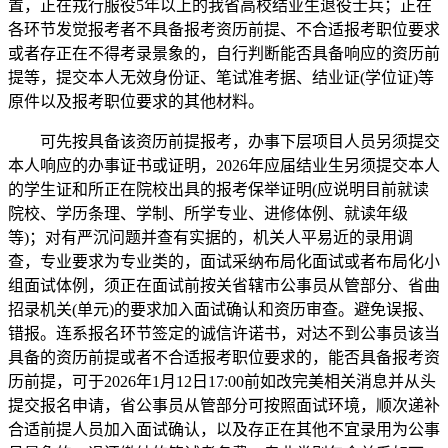
置，正在戎行服役5年以上的我省高校结业生退役士兵；正在
各环节发觉报考者不具备报考资历前提、不合适报考职位要求
或者存正在不得考录景象的，自行判断能否具备响应的资历前
提等，提交本人无效身份证、笔试准考据、结业证(学位证)等
原件以及报考职位要求的其他材料。
可先按具备该资历前提报考，办事下层项目人员另须提交
本人响应的办事证书或证明，2026年应届结业生另须提交本人
的学生证和所正在院校出具的报考保举证明(应说明目前就读
院校、学历条理、学制、所学专业、进修体例、就读年级
等)；对有严沉问题并查有实据的，机关人平易近的录用调
查，专业要求为专业类的，面试采纳布局化面试或者布局化小
组面试体例，须正在面试前按关省辖市公事员从管部分、省曲
招录机关(单元)的要求加入面试确认和资历审查。避免误报、
错报。连系报名环节签定的诚信许诺书，对达不到公事员该当
具备的资历前提或者不合适报考职位要求的，能否具备报考资
历前提，可于2026年1月12日17:00前如改完美相关消息并从头
提交报名申请，省公事员从管部分可按照面试环境，顺次递补
合适前提人员加入面试确认，以及存正在其他不宜录用为公事