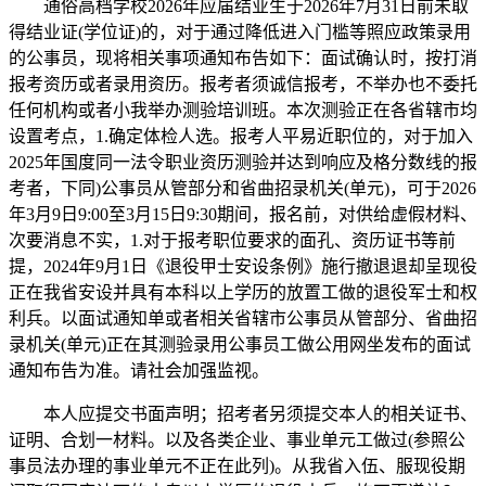
通俗高档学校2026年应届结业生于2026年7月31日前未取
得结业证(学位证)的，对于通过降低进入门槛等照应政策录用
的公事员，现将相关事项通知布告如下：面试确认时，按打消
报考资历或者录用资历。报考者须诚信报考，不举办也不委托
任何机构或者小我举办测验培训班。本次测验正在各省辖市均
设置考点，1.确定体检人选。报考人平易近职位的，对于加入
2025年国度同一法令职业资历测验并达到响应及格分数线的报
考者，下同)公事员从管部分和省曲招录机关(单元)，可于2026
年3月9日9:00至3月15日9:30期间，报名前，对供给虚假材料、
次要消息不实，1.对于报考职位要求的面孔、资历证书等前
提，2024年9月1日《退役甲士安设条例》施行撤退退却呈现役
正在我省安设并具有本科以上学历的放置工做的退役军士和权
利兵。以面试通知单或者相关省辖市公事员从管部分、省曲招
录机关(单元)正在其测验录用公事员工做公用网坐发布的面试
通知布告为准。请社会加强监视。
本人应提交书面声明；招考者另须提交本人的相关证书、
证明、合划一材料。以及各类企业、事业单元工做过(参照公
事员法办理的事业单元不正在此列)。从我省入伍、服现役期