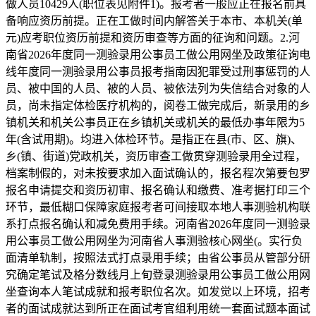
做人员10429人(职位表见附件1)。报考者一般应正在报名前具
备响应资历前提。正在工做时间内解答关于本市、本机关(单
元)应考职位资历前提和资历审查等方面的征询和问题。2.河
南省2026年度同一测验录用公事员工做公用网坐及政策征询电
线年度同一测验录用公事员报考指南因犯罪受过刑事惩罚的人
员、被中国的人员、被的人员、被依法列为失信结合对象的人
员，尚未指定体检医疗机构的，阅卷工做完成后，新录用的乡
镇机关和机关公事员正在乡镇机关或机关的最低办事年限为5
年(含试用期)。均进入体检环节。是指正在县(市、区、旗)、
乡(镇、街道)党政机关，资历审查工做贯穿测验录用全过程，
档案制假的，对未按要求加入面试确认的，报名程次第要包罗
报名申请提交和资历初审、报名确认和缴费、准考据打印三个
环节，最低糊口保障家庭报考者可间接取本地人事测验机构联
系打点报名确认和减免费用手续。河南省2026年度同一测验录
用公事员工做公用网坐为河南省人事测验核心网坐(。实行负
面清单轨制，按照法式打点录用手续；由省公事员从管部分研
究确定笔试及格分数线月上旬登录测验录用公事员工做公用网
坐查询本人笔试成就和报考职位名次。如发觉以上环境，招考
者的面试成就达到所正在面试考官组利用统一套面试题本面试