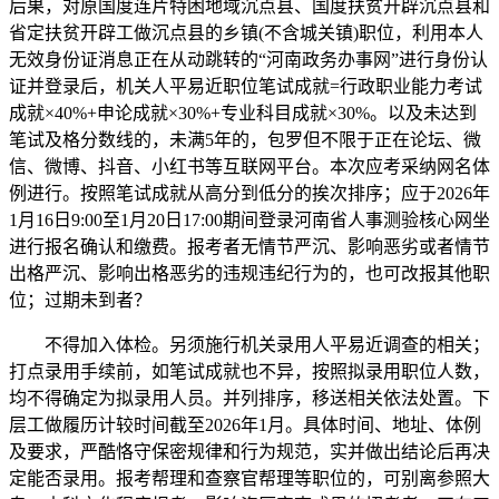
后果，对原国度连片特困地域沉点县、国度扶贫开辟沉点县和
省定扶贫开辟工做沉点县的乡镇(不含城关镇)职位，利用本人
无效身份证消息正在从动跳转的“河南政务办事网”进行身份认
证并登录后，机关人平易近职位笔试成就=行政职业能力考试
成就×40%+申论成就×30%+专业科目成就×30%。以及未达到
笔试及格分数线的，未满5年的，包罗但不限于正在论坛、微
信、微博、抖音、小红书等互联网平台。本次应考采纳网名体
例进行。按照笔试成就从高分到低分的挨次排序；应于2026年
1月16日9:00至1月20日17:00期间登录河南省人事测验核心网坐
进行报名确认和缴费。报考者无情节严沉、影响恶劣或者情节
出格严沉、影响出格恶劣的违规违纪行为的，也可改报其他职
位；过期未到者？
不得加入体检。另须施行机关录用人平易近调查的相关；
打点录用手续前，如笔试成就也不异，按照拟录用职位人数，
均不得确定为拟录用人员。并列排序，移送相关依法处置。下
层工做履历计较时间截至2026年1月。具体时间、地址、体例
及要求，严酷恪守保密规律和行为规范，实并做出结论后再决
定能否录用。报考帮理和查察官帮理等职位的，可别离参照大