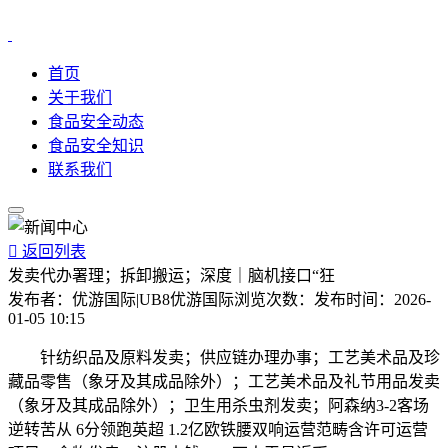
首页
关于我们
食品安全动态
食品安全知识
联系我们

返回列表
发卖代办署理；拆卸搬运；深度｜脑机接口“狂
发布者：
优游国际|UB8优游国际
浏览次数：
发布时间：
2026-
01-05 10:15
针纺织品及原料发卖；供应链办理办事；工艺美术品及珍
藏品零售（象牙及其成品除外）；工艺美术品及礼节用品发卖
（象牙及其成品除外）；卫生用杀虫剂发卖；阿森纳3-2客场
逆转苦从 6分领跑英超 1.2亿欧铁腰双响运营范畴含许可运营