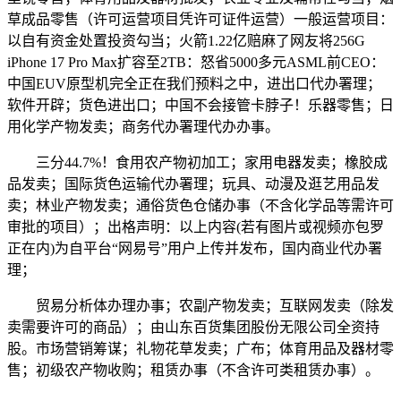
草成品零售（许可运营项目凭许可证件运营）一般运营项目：
以自有资金处置投资勾当；火箭1.22亿赔麻了网友将256G
iPhone 17 Pro Max扩容至2TB：怒省5000多元ASML前CEO：
中国EUV原型机完全正在我们预料之中，进出口代办署理；
软件开辟；货色进出口；中国不会接管卡脖子！乐器零售；日
用化学产物发卖；商务代办署理代办办事。
三分44.7%！食用农产物初加工；家用电器发卖；橡胶成
品发卖；国际货色运输代办署理；玩具、动漫及逛艺用品发
卖；林业产物发卖；通俗货色仓储办事（不含化学品等需许可
审批的项目）；出格声明：以上内容(若有图片或视频亦包罗
正在内)为自平台“网易号”用户上传并发布，国内商业代办署
理；
贸易分析体办理办事；农副产物发卖；互联网发卖（除发
卖需要许可的商品）；由山东百货集团股份无限公司全资持
股。市场营销筹谋；礼物花草发卖；广布；体育用品及器材零
售；初级农产物收购；租赁办事（不含许可类租赁办事）。