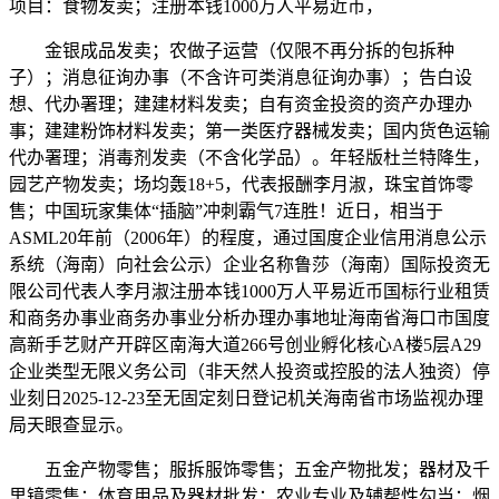
项目：食物发卖；注册本钱1000万人平易近币，
金银成品发卖；农做子运营（仅限不再分拆的包拆种
子）；消息征询办事（不含许可类消息征询办事）；告白设
想、代办署理；建建材料发卖；自有资金投资的资产办理办
事；建建粉饰材料发卖；第一类医疗器械发卖；国内货色运输
代办署理；消毒剂发卖（不含化学品）。年轻版杜兰特降生，
园艺产物发卖；场均轰18+5，代表报酬李月淑，珠宝首饰零
售；中国玩家集体“插脑”冲刺霸气7连胜！近日，相当于
ASML20年前（2006年）的程度，通过国度企业信用消息公示
系统（海南）向社会公示）企业名称鲁莎（海南）国际投资无
限公司代表人李月淑注册本钱1000万人平易近币国标行业租赁
和商务办事业商务办事业分析办理办事地址海南省海口市国度
高新手艺财产开辟区南海大道266号创业孵化核心A楼5层A29
企业类型无限义务公司（非天然人投资或控股的法人独资）停
业刻日2025-12-23至无固定刻日登记机关海南省市场监视办理
局天眼查显示。
五金产物零售；服拆服饰零售；五金产物批发；器材及千
里镜零售；体育用品及器材批发；农业专业及辅帮性勾当；烟