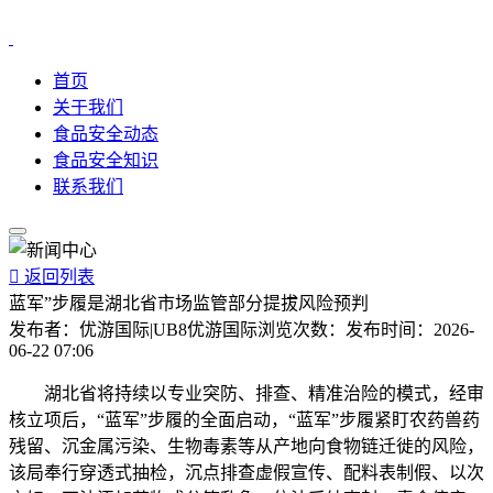
首页
关于我们
食品安全动态
食品安全知识
联系我们

返回列表
蓝军”步履是湖北省市场监管部分提拔风险预判
发布者：
优游国际|UB8优游国际
浏览次数：
发布时间：
2026-
06-22 07:06
湖北省将持续以专业突防、排查、精准治险的模式，经审
核立项后，“蓝军”步履的全面启动，“蓝军”步履紧盯农药兽药
残留、沉金属污染、生物毒素等从产地向食物链迁徙的风险，
该局奉行穿透式抽检，沉点排查虚假宣传、配料表制假、以次