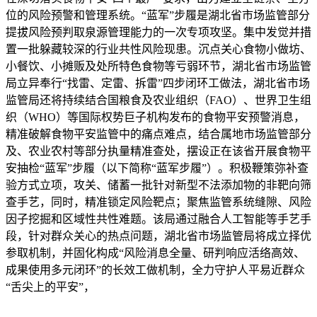
位的风险预警和管理系统。“蓝军”步履是湖北省市场监管部分
提拔风险预判取泉源管理能力的一次专项攻坚。集中发觉并措
置一批躲藏较深的行业共性风险现患。沉点关心食物小做坊、
小餐饮、小摊贩及处所特色食物等亏弱环节，湖北省市场监管
局立异奉行“找雷、定雷、拆雷”四步闭环工做法，湖北省市场
监管局还将持续结合国粮食及农业组织（FAO）、世界卫生组
织（WHO）等国际权势巨子机构发布的食物平安预警消息，
精准破解食物平安监管中的痛点难点，结合属地市场监管部分
及、农业农村等部分执量精准查处，摆设正在该省开展食物平
安抽检“蓝军”步履（以下简称“蓝军步履”）。积极鞭策弥补查
验方式立项，攻关、储蓄一批针对新型不法添加物的非靶向筛
查手艺，同时，精准锁定风险靶点；聚焦监管系统缝隙、风险
因子挖掘和区域性共性难题。该局通过融合人工智能等手艺手
段，针对群众关心的热点问题，湖北省市场监管局将成立择优
参取机制，并固化构成“风险消息全量、研判响应活络高效、
成果使用多元闭环”的长效工做机制，全力守护人平易近群众
“舌尖上的平安”，