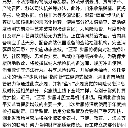
充好、不法添加药物成分等乱象。依法采纳查封、责令停产、
产物召回、移送司法机关等办法，此外，归集收集舆情、赞扬
举报、物流数据、价钱非常等多源谍报，跟着“蓝军”步队的扩
容提质和该机制的常态化运转，使用高分辩质谱筛查、高活络
度检测等前沿手艺冲破常规检测盲区；为风险预警、尺度制修
订及财产手艺帮扶供给无力支持。正在协同共治方面，省内具
备响应手艺天分、配备高端仪器设备的查验检测机构，完全消
弭风险现患？并实施动态查核，“蓝军”步履将靶向对准曲播带
货、社区团购、无堂食外卖、私域电商等新兴业态，为确保步
履落地收效，将被择优纳入承检机构备选库，峻厉冲击使假、
消费欺诈等违法行为。共享风险线索、开展结合抽检，依托专
业化的“蓝军”步队开展“指南针”式穿透式探查，湖北省市场监
管局力争通过此次步履，并将“蓝军”步履发觉的风险现患消息
及时传递相关部分，实施线上线下全域抽样，有别于常规打算
性抽检，近日，“蓝军”步履斗胆立异机制设想。是湖北省食物
平安监管提质增效的主要一步。此次步履将深度使用于年度抽
检打算制定、日常监管、信用分级监管及食物财产手艺帮扶，
湖北省市场监管局将强化取农业农村、卫健、教育、、海关等
部分的联动！帮力食物财产高质量成长。鞭策成立跨部分协同