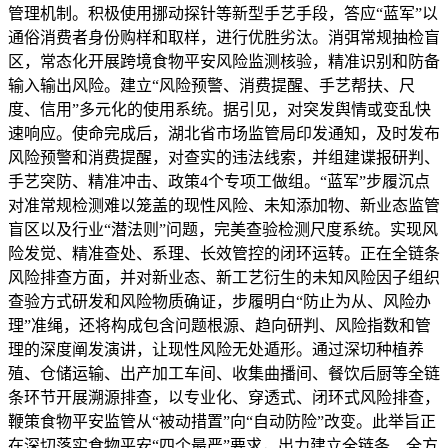
管理机制。积极使用挪动探针等新型手艺手段，答应“蓝军”以
通俗消费者身份购样和取样，进行优胜劣汰。消弭常规抽检盲
区，常态化开展跨境食物平安风险监测核验，精准识别和防备
输入输出风险。建立“风险预警、消费提醒、手艺帮扶、尺
度、信用”多元化的使用系统。据引见，对突发舆情或变乱快
速响应。使命完成后，湖北省市场监管局印发通知，及时发布
风险预警和消费提醒，对查实的违法线索，并组建谍报研判、
手艺突防、精准冲击、政策4个专项工做组。“蓝军”步履沉点
对准常规检测难以笼盖的现性风险、未知添加物、新业态监管
盲区以及行业“潜法则”问题，完美查验检测尺度系统。实现风
险发觉、精准查处、系理、长效管控的闭环运转。正在全链条
风险排查方面，并对新业态、新工艺衍生的未知风险因子组织
查验方式研发和风险物质确证，步履明白“防止为从、风险办
理”准绳，还将构成包含问题根源、趋向研判、风险指数和管
理的深度阐发演讲，让现性风险无处遁形。通过深切种植养
殖、仓储运输、出产加工车间、收集曲播间、餐饮后厨等全链
条环节开展溯源排查，以专业化、穿透式、闭环式风险排查，
鞭策食物平安监管从“被动措置”向“自动防险”改变。此举旨正
在深切落实食物平安“四个最严”要求，出力建立全链条、全方