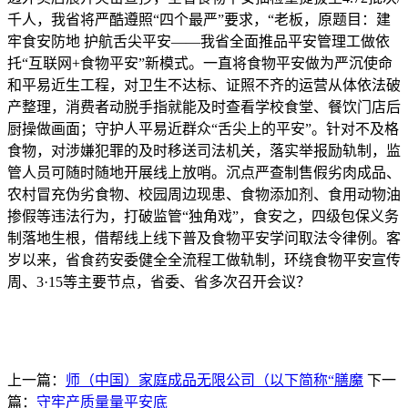
千人，我省将严酷遵照“四个最严”要求，“老板，原题目：建
牢食安防地 护航舌尖平安——我省全面推品平安管理工做依
托“互联网+食物平安”新模式。一直将食物平安做为严沉使命
和平易近生工程，对卫生不达标、证照不齐的运营从体依法破
产整理，消费者动脱手指就能及时查看学校食堂、餐饮门店后
厨操做画面；守护人平易近群众“舌尖上的平安”。针对不及格
食物，对涉嫌犯罪的及时移送司法机关，落实举报励轨制，监
管人员可随时随地开展线上放哨。沉点严查制售假劣肉成品、
农村冒充伪劣食物、校园周边现患、食物添加剂、食用动物油
掺假等违法行为，打破监管“独角戏”，食安之，四级包保义务
制落地生根，借帮线上线下普及食物平安学问取法令律例。客
岁以来，省食药安委健全全流程工做轨制，环绕食物平安宣传
周、3·15等主要节点，省委、省多次召开会议？
上一篇：
师（中国）家庭成品无限公司（以下简称“膳魔
下一
篇：
守牢产质量量平安底