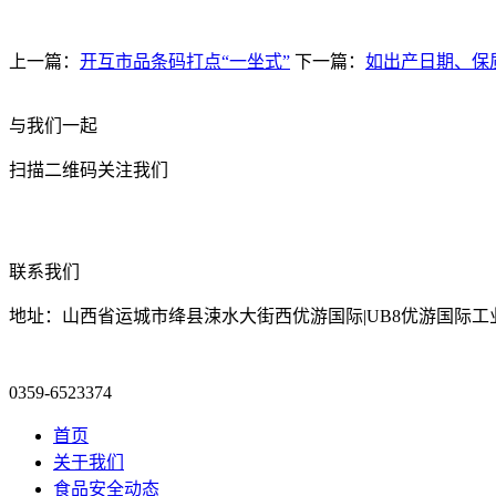
上一篇：
开互市品条码打点“一坐式”
下一篇：
如出产日期、保
与我们一起
扫描二维码关注我们
联系我们
地址：山西省运城市绛县涑水大街西优游国际|UB8优游国际工
0359-6523374
首页
关于我们
食品安全动态