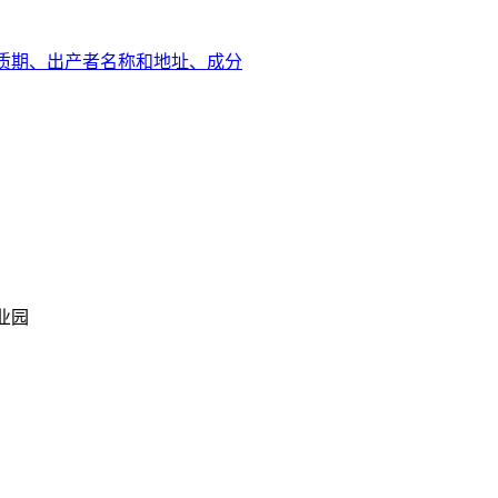
质期、出产者名称和地址、成分
业园