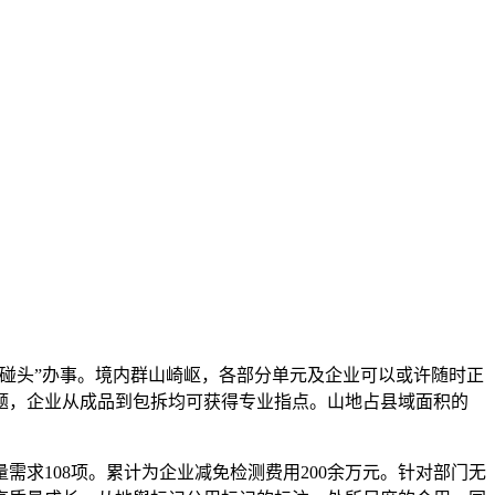
碰头”办事。境内群山崎岖，各部分单元及企业可以或许随时正
题，企业从成品到包拆均可获得专业指点。山地占县域面积的
108项。累计为企业减免检测费用200余万元。针对部门无