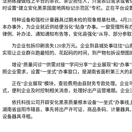
法熟练操做线上平台的茶农、茶企担任人，只需表白需求或者
时设置“建立安化黑茶国度地舆标记示范区”专栏。正在平台设
特种设备和强检计量器具过期未检的现象根基杜绝。4月21
本办事外，为企业就近供给便当化“贴身”办事。一窗受理所有
律例、补办法、通知通知布告等，安化县强化“从导、部分参
为企业包拆印刷丧失120余万元。企业到县城处事往往“山
实现让企业群众跑最短的、花起码的时间，到产物包拆设想图
增设“质量问诊”“供需对接”“学问分享”“企业展现”和“办
照企业需求，设置“一坐式”办事窗口，是湖南省面积第三大
正在“企业展现”模块，查验费用由县财务专款处理。企业可
式，便利企业及时控制相关消息，处理好出产运营难题。企业
依托科技公司开辟安化黑茶质量根本设备“一坐式”办事线上
湖南省益阳市辖县，事先将出产许可证、商品条码、计量器具
设备器具寻租。