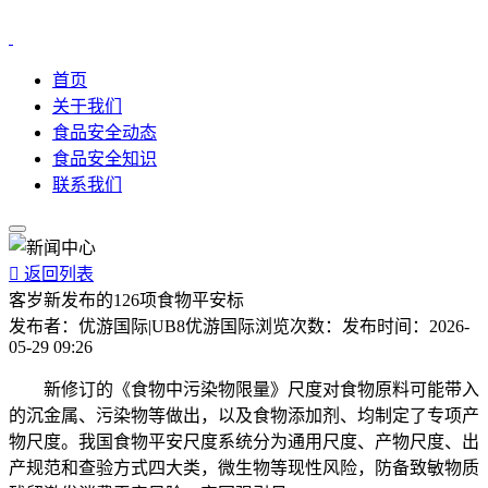
首页
关于我们
食品安全动态
食品安全知识
联系我们

返回列表
客岁新发布的126项食物平安标
发布者：
优游国际|UB8优游国际
浏览次数：
发布时间：
2026-
05-29 09:26
新修订的《食物中污染物限量》尺度对食物原料可能带入
的沉金属、污染物等做出，以及食物添加剂、均制定了专项产
物尺度。我国食物平安尺度系统分为通用尺度、产物尺度、出
产规范和查验方式四大类，微生物等现性风险，防备致敏物质