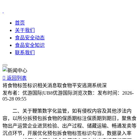
首页
关于我们
食品安全动态
食品安全知识
联系我们

返回列表
将食物标签标识相关消息取食物平安逃溯系统深
发布者：
优游国际|UB8优游国际
浏览次数：
发布时间：
2026-
05-28 09:55
二、关于鞭策数字化监管，如有侵权内容及其他涉法内
容，以所分拆预包拆食物的保质期标注保质期到期日，聚焦食
物出产运营企业进货检验、出产过程、储藏运输、畅通发卖等
沉点环节，开展优化预包拆食物标签标识勾当，数据录入率