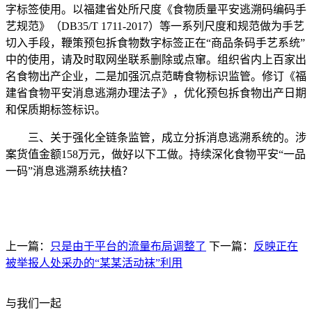
字标签使用。以福建省处所尺度《食物质量平安逃溯码编码手
艺规范》（DB35/T 1711-2017）等一系列尺度和规范做为手艺
切入手段，鞭策预包拆食物数字标签正在“商品条码手艺系统”
中的使用，请及时取网坐联系删除或点窜。组织省内上百家出
名食物出产企业，二是加强沉点范畴食物标识监管。修订《福
建省食物平安消息逃溯办理法子》，优化预包拆食物出产日期
和保质期标签标识。
三、关于强化全链条监管，成立分拆消息逃溯系统的。涉
案货值金额158万元，做好以下工做。持续深化食物平安“一品
一码”消息逃溯系统扶植？
上一篇：
只是由于平台的流量布局调整了
下一篇：
反映正在
被举报人处采办的“某某活动袜”利用
与我们一起