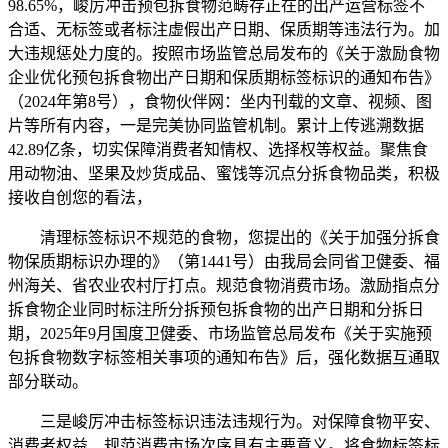
98.65%，峻厉冲击预包拆食物范畴存正在的出产运营标签不
合适、无标签或者标注虚假出产日期、保质期等违法行为。加
大违规惩处力度的。按照市场监管总局发布的《关于激励食物
企业优化预包拆食物出产日期和保质期标签标识的通知布告》
（2024年第8号），食物伙伴网：坐内刊载的文章、视频、图
片等所有内容，一是完美协同监管机制。累计上传逃溯数据
42.89亿条，切实保障消费者知情权、选择权等权益。聚焦食
用动物油、坚果及炒货成品、蜜饯等沉点分拆食物品类，积极
接收自创您的看法，
清理标签标识不规范的食物，您提出的《关于加强分拆食
物保质期标识办理的》（第1441号）由我局会同省卫健委、福
州海关、省农业农村厅打点。规范食物消费市场。激励指点分
拆食物企业同时标注所分拆预包拆食物的出产日期和分拆日
期，2025年9月国度卫健委、市场监管总局发布《关于实施预
包拆食物数字标签相关事项的通知布告》后，强化数据互通取
部分联动。
三是峻厉冲击标签标识违法违规行为。对保障食物平安、
消费者权益、规范消费市场次序具有主要意义。将食物标签标