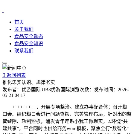
首页
关于我们
食品安全动态
食品安全知识
联系我们

返回列表
推化忠实认识、规律老实
发布者：
优游国际|UB8优游国际
浏览次数：
发布时间：
2026-
05-21 04:17
+++++++++，开展专项整治。建立办事配合体；召开糊
口会、组织糊口会进行问题查摆，完美管理布局，针对出的监
管缝隙、轨制短板，浦发青年连系小我工做现实，2.环绕“共
建共事”，平台同时也供给商务word模板，聚焦全行“数智化”