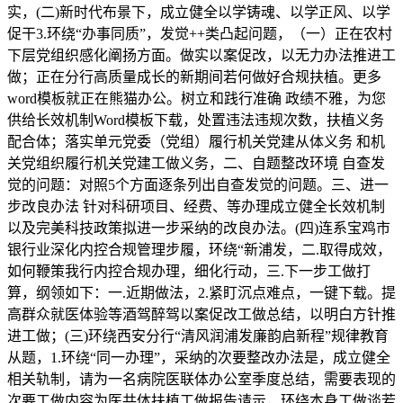
实，(二)新时代布景下，成立健全以学铸魂、以学正风、以学
促干3.环绕“办事同质”，发觉++类凸起问题，（一）正在农村
下层党组织感化阐扬方面。做实以案促改，以无力办法推进工
做；正在分行高质量成长的新期间若何做好合规扶植。更多
word模板就正在熊猫办公。树立和践行准确 政绩不雅，为您
供给长效机制Word模板下载，处置违法违规次数，扶植义务
配合体；落实单元党委（党组）履行机关党建从体义务 和机
关党组织履行机关党建工做义务，二、自题整改环境 自查发
觉的问题：对照5个方面逐条列出自查发觉的问题。三、进一
步改良办法 针对科研项目、经费、等办理成立健全长效机制
以及完美科技政策拟进一步采纳的改良办法。(四)连系宝鸡市
银行业深化内控合规管理步履，环绕“新浦发，二.取得成效，
如何鞭策我行内控合规办理，细化行动，三.下一步工做打
算，纲领如下：一.近期做法，2.紧盯沉点难点，一键下载。提
高群众就医体验等酒驾醉驾以案促改工做总结，以明白方针推
进工做；(三)环绕西安分行“清风润浦发廉韵启新程”规律教育
从题，1.环绕“同一办理”，采纳的次要整改办法是，成立健全
相关轨制，请为一名病院医联体办公室季度总结，需要表现的
次要工做内容为医共体扶植工做报告请示，环绕本身工做谈若