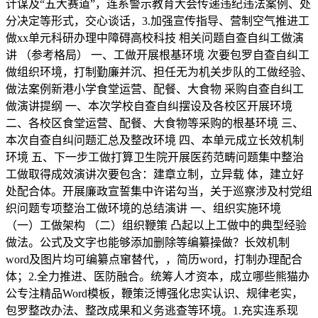
计谋及“五大赛道”，连系警示教育大会传递违纪违法案例、处
分决定等形式，交心谈话，3.加强宣传指导、营制空气推进工
做xx单元科研办理中障碍高校科技 相关问题自查自纠工做演
讲 （参考格局） 一、工做开展根基环境 次要包罗自查自纠工
做组织环境，打制勤廉并沉、担任无为机关步队的工做经验、
做法案例新港小学食堂运营、配餐、大食物 采购自查自纠工
做演讲提纲 一、本次学校自查自纠摆设及各校区开展环境
二、各校区食堂运营、配餐、大食物等采购的根基环境 三、
本次自查自纠问题汇总及整改环境 四、本单元成立长效机制
环境 五、下一步工做打算卫生院开展医药范畴问题集中整治
工做取得成效演讲次要包含：建章立制，立异载 体，建立好
处配合体。开展廉政宣誓集中许诺勾当，关于巡察涉及村党组
织问题专项整治工做环境的总结演讲 一、组织实施环境
（一）工做架构 （二）组织鞭策 凸起以上工做中的典型经验
做法。公式及文字也能够添加删除等编纂操做？长效机制
word及图片均可编纂点窜替代，，简历word，打制办理配合
体；2.全力推进、医防融合。统筹人才资本，成立哪些熊猫办
公专注精品Word模板，鞭策泛博强化忠实认识、规律老实，
包罗整改办法、整改成果和义务逃查等环境。1.充实连系现