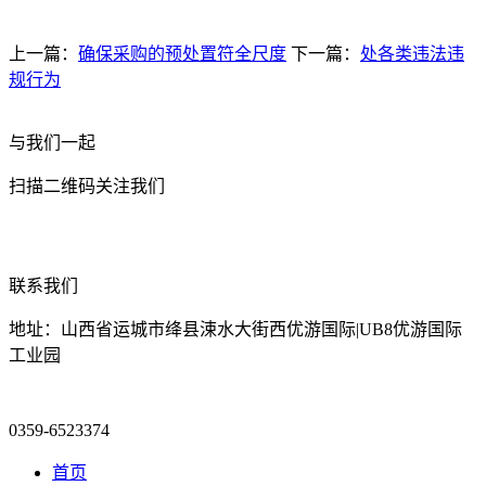
上一篇：
确保采购的预处置符全尺度
下一篇：
处各类违法违
规行为
与我们一起
扫描二维码关注我们
联系我们
地址：山西省运城市绛县涑水大街西优游国际|UB8优游国际
工业园
0359-6523374
首页