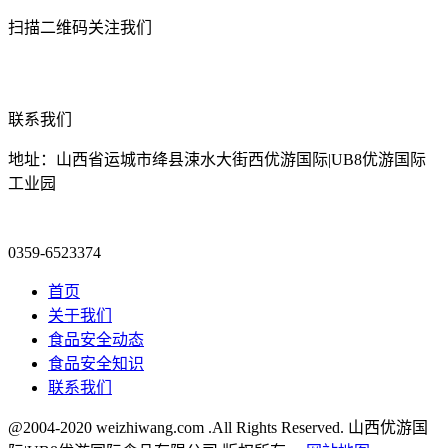
扫描二维码关注我们
联系我们
地址：山西省运城市绛县涑水大街西优游国际|UB8优游国际
工业园
0359-6523374
首页
关于我们
食品安全动态
食品安全知识
联系我们
@2004-2020 weizhiwang.com .All Rights Reserved. 山西优游国