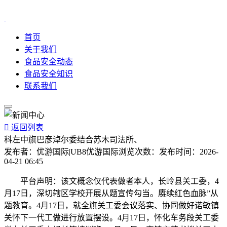
首页
关于我们
食品安全动态
食品安全知识
联系我们

返回列表
科左中旗巴彦淖尔委结合苏木司法所、
发布者：
优游国际|UB8优游国际
浏览次数：
发布时间：
2026-
04-21 06:45
平台声明：该文概念仅代表做者本人，长岭县关工委，4
月17日，深切辖区学校开展从题宣传勾当。赓续红色血脉”从
题教育。4月17日，就全旗关工委会议落实、协同做好诺敏镇
关怀下一代工做进行放置摆设。4月17日，怀化车务段关工委