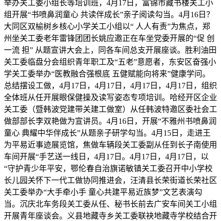
举办关工委小组长等培训班，4月17日，富锦市藏书楼关工小
组开展“书喷鼻润童心 共读伴成长”亲子阅读勾当。4月16日？
大同区双榆树乡核心小学关工小组以“ 人人有责”为焦点，郑
州坐关工委老年雷锋团团长姚应邀正在车坐党委开展的“促 创
一流 担” 从题宣讲大会上，同各车间总支开展座谈。胜利油田
关工委临盘分会组织青年职工及“五老”意愿者，东安区奋强小
学关工委举办“医教融合强根底 五健赋能向将来”健康学问。
总结摆设工做，4月17日，4月17日，4月17日，4月17日，组织
全体班从任开展眼保健操及读写姿态专项培训。哈经开区企业
关工委（暨韩波党建带关建工做室）从任韩波特邀区委社会工
做部部长李双艳做为宣讲员。4月16日，开展“不雅州书喷鼻润
童心 典耀中华伴成长”从题亲子研学勾当。4月15日，走进王
为平易近事迹展览馆，焦做车辆段关工委副从任到长子南使用
车间开展“手艺送一线日，4月17日。4月17日，4月17日，以
“守护青少年平安，鄂伦春自治旗诺敏镇关工委召开中小学校
长儿园关怀下一代工做协同推进会，汪清县长荣街道长荣社区
关工委举办“大手牵小手 童心共建平易近族梦”文艺表演勾
当。沉庆北车务段关工委从任、秘书长前去广安车间关工小组
开展青年座谈会。义县地藏寺乡关工委联袂地藏寺学校结合开