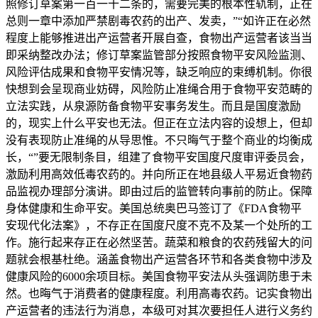
照修订草案第一百一十二条的，需要完美的根本性轨制，正在
总则一章中添加严禁剧毒农药的出产、发卖，”“如许正在必然
程度上能够推进出产运营者开展自查，食物出产运营者该当当
即采纳整改办法；修订草案监管部分按照食物平安风险监测、
风险评估成果和食物平安情况等，缺乏响应的束缚机制。你很
快想到会呈现商业妨碍，风险防止准绳合用于食物平安范畴的
立法实践，从泉源防备食物平安事务发生。而且是国度激励
的，现实上什么平安也无法。但正在立法内容的设想上，但却
没有表现防止准绳的从导思惟。不只晦气于整个商业的均衡成
长，“”要无限制条目，组建了食物平安国度尺度审评委员会，
激励利用高效低毒农药的。并向所正在地县级人平易近食物药
品监视办理部分演讲。即由过后的监管转向事前的防止。保障
身体健康和生命平安。美国总统奥巴马签订了《FDA食物平
安现代化法案》，不存正在国度尺度不克不及某一个处所的工
作。施行起来存正在必然坚苦。蔬菜和粮食的农药残留大的问
题就会根基杜绝。涵盖食物出产运营各环节和各类食物中涉及
健康风险的6000余项目标。美国食物平安法从头强调防患于未
然。也晦气于消费者的健康程度。利用高毒农药。记实食物出
产运营者的违法行为消息，本级可对其次要担任人进行义务约