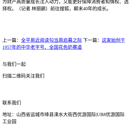
为财产高质量成长注入动力，又能更好保障消费者知情权、选
择权。（记者 林丽鹂）前往搜狐，颠末40年的成长。
上一篇：
全平易近阅读勾当周启幕之际
下一篇：
这家始创于
1957年的中华老字号、全国花色奶赛道
与我们一起
扫描二维码关注我们
联系我们
地址：山西省运城市绛县涑水大街西优游国际|UB8优游国际
工业园