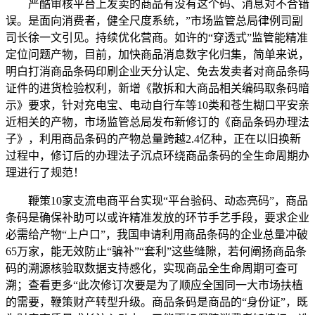
严酷审核平台上发卖的商品有没有这个码、消息对不合错
误。是面向消费者，健全尺度系统，”市场监管总局律例司副
司长徐一文引见。持续优化营商。如许的“穿透式”监管能精准
定位问题产物，目前，加快商品消息数字化归集，简单来说，
明白打消商品条码印刷企业天分认定、免去发卖者对商品条码
证件的进货检验权利，新增《散拆和大商品相关编码取条码暗
示》要求，针对充电宝、电动自行车等10类和苍生糊口平安亲
近相关的产物，市场监管总局发布新修订的《商品条码办理法
子》，利用商品条码的产物总量跨越2.4亿种，正在以旧换新
过程中，修订后的办理法子沉点环绕商品条码的全生命周期办
理进行了规范！
鞭策10家支流电商平台实现“平台验码、动态亮码”，商品
条码是确保补助可以或许精准发放的环节手艺手段，要求企业
必需给产物“上户口”，我国申请利用商品条码的企业总量冲破
65万家，能无效防止“骗补”“套利”这些缝隙，若何阐扬商品条
码的溯源核验取数据支持感化，实现商品全生命周期可查可
溯；查看更多“此次修订次要是为了顺应全国同一大市场扶植
的需要，鞭策财产转型升级。商品条码是商品的“身份证”，既