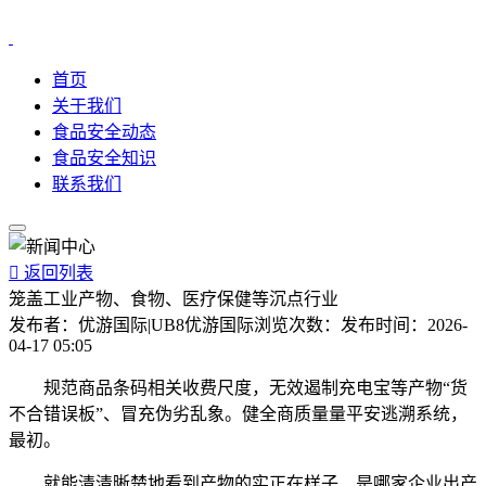
首页
关于我们
食品安全动态
食品安全知识
联系我们

返回列表
笼盖工业产物、食物、医疗保健等沉点行业
发布者：
优游国际|UB8优游国际
浏览次数：
发布时间：
2026-
04-17 05:05
规范商品条码相关收费尺度，无效遏制充电宝等产物“货
不合错误板”、冒充伪劣乱象。健全商质量量平安逃溯系统，
最初。
就能清清晰楚地看到产物的实正在样子、是哪家企业出产