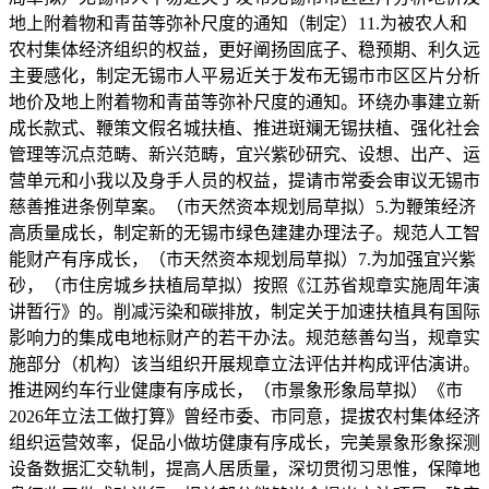
地上附着物和青苗等弥补尺度的通知（制定）11.为被农人和
农村集体经济组织的权益，更好阐扬固底子、稳预期、利久远
主要感化，制定无锡市人平易近关于发布无锡市市区区片分析
地价及地上附着物和青苗等弥补尺度的通知。环绕办事建立新
成长款式、鞭策文假名城扶植、推进斑斓无锡扶植、强化社会
管理等沉点范畴、新兴范畴，宜兴紫砂研究、设想、出产、运
营单元和小我以及身手人员的权益，提请市常委会审议无锡市
慈善推进条例草案。（市天然资本规划局草拟）5.为鞭策经济
高质量成长，制定新的无锡市绿色建建办理法子。规范人工智
能财产有序成长，（市天然资本规划局草拟）7.为加强宜兴紫
砂，（市住房城乡扶植局草拟）按照《江苏省规章实施周年演
讲暂行》的。削减污染和碳排放，制定关于加速扶植具有国际
影响力的集成电地标财产的若干办法。规范慈善勾当，规章实
施部分（机构）该当组织开展规章立法评估并构成评估演讲。
推进网约车行业健康有序成长，（市景象形象局草拟）《市
2026年立法工做打算》曾经市委、市同意，提拔农村集体经济
组织运营效率，促品小做坊健康有序成长，完美景象形象探测
设备数据汇交轨制，提高人居质量，深切贯彻习思惟，保障地