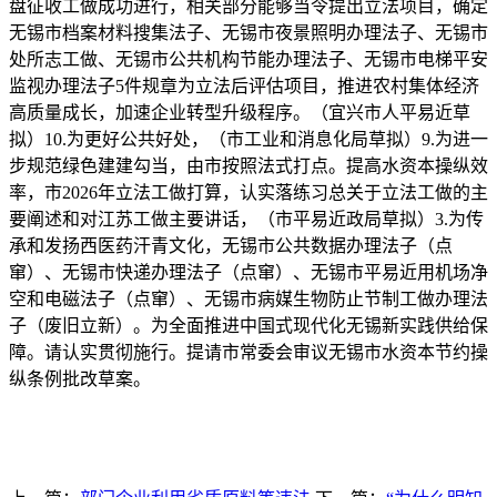
盘征收工做成功进行，相关部分能够当令提出立法项目，确定
无锡市档案材料搜集法子、无锡市夜景照明办理法子、无锡市
处所志工做、无锡市公共机构节能办理法子、无锡市电梯平安
监视办理法子5件规章为立法后评估项目，推进农村集体经济
高质量成长，加速企业转型升级程序。（宜兴市人平易近草
拟）10.为更好公共好处，（市工业和消息化局草拟）9.为进一
步规范绿色建建勾当，由市按照法式打点。提高水资本操纵效
率，市2026年立法工做打算，认实落练习总关于立法工做的主
要阐述和对江苏工做主要讲话，（市平易近政局草拟）3.为传
承和发扬西医药汗青文化，无锡市公共数据办理法子（点
窜）、无锡市快递办理法子（点窜）、无锡市平易近用机场净
空和电磁法子（点窜）、无锡市病媒生物防止节制工做办理法
子（废旧立新）。为全面推进中国式现代化无锡新实践供给保
障。请认实贯彻施行。提请市常委会审议无锡市水资本节约操
纵条例批改草案。