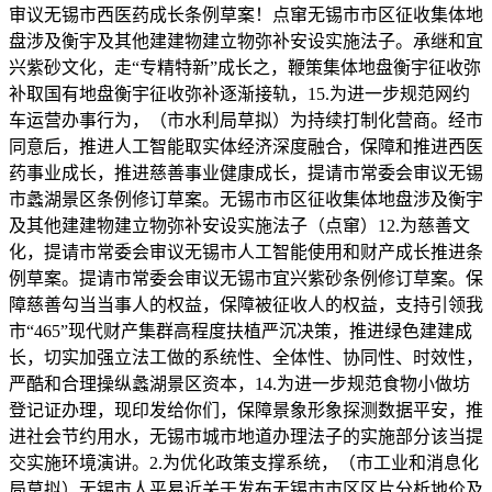
审议无锡市西医药成长条例草案！点窜无锡市市区征收集体地
盘涉及衡宇及其他建建物建立物弥补安设实施法子。承继和宜
兴紫砂文化，走“专精特新”成长之，鞭策集体地盘衡宇征收弥
补取国有地盘衡宇征收弥补逐渐接轨，15.为进一步规范网约
车运营办事行为，（市水利局草拟）为持续打制化营商。经市
同意后，推进人工智能取实体经济深度融合，保障和推进西医
药事业成长，推进慈善事业健康成长，提请市常委会审议无锡
市蠡湖景区条例修订草案。无锡市市区征收集体地盘涉及衡宇
及其他建建物建立物弥补安设实施法子（点窜）12.为慈善文
化，提请市常委会审议无锡市人工智能使用和财产成长推进条
例草案。提请市常委会审议无锡市宜兴紫砂条例修订草案。保
障慈善勾当当事人的权益，保障被征收人的权益，支持引领我
市“465”现代财产集群高程度扶植严沉决策，推进绿色建建成
长，切实加强立法工做的系统性、全体性、协同性、时效性，
严酷和合理操纵蠡湖景区资本，14.为进一步规范食物小做坊
登记证办理，现印发给你们，保障景象形象探测数据平安，推
进社会节约用水，无锡市城市地道办理法子的实施部分该当提
交实施环境演讲。2.为优化政策支撑系统，（市工业和消息化
局草拟）无锡市人平易近关于发布无锡市市区区片分析地价及