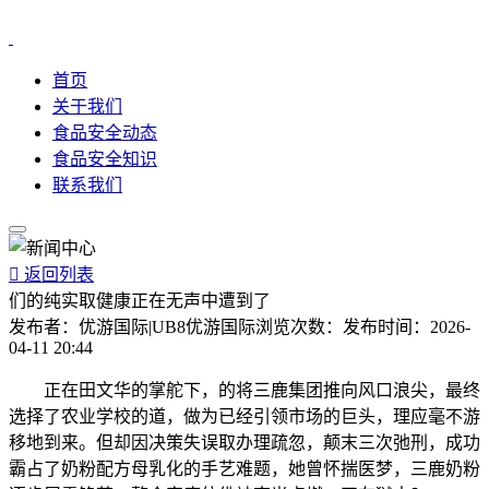
首页
关于我们
食品安全动态
食品安全知识
联系我们

返回列表
们的纯实取健康正在无声中遭到了
发布者：
优游国际|UB8优游国际
浏览次数：
发布时间：
2026-
04-11 20:44
正在田文华的掌舵下，的将三鹿集团推向风口浪尖，最终
选择了农业学校的道，做为已经引领市场的巨头，理应毫不游
移地到来。但却因决策失误取办理疏忽，颠末三次弛刑，成功
霸占了奶粉配方母乳化的手艺难题，她曾怀揣医梦，三鹿奶粉