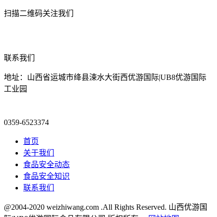
扫描二维码关注我们
联系我们
地址：山西省运城市绛县涑水大街西优游国际|UB8优游国际
工业园
0359-6523374
首页
关于我们
食品安全动态
食品安全知识
联系我们
@2004-2020 weizhiwang.com .All Rights Reserved. 山西优游国