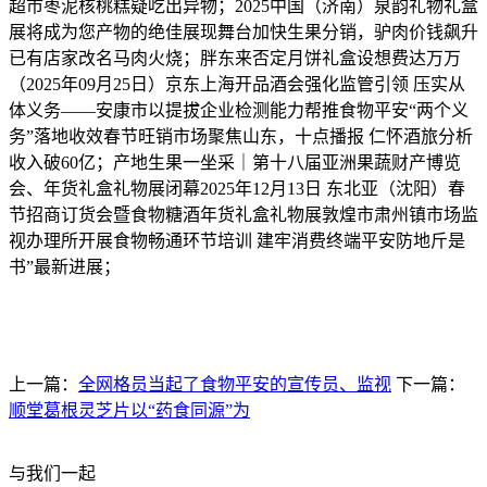
超市枣泥核桃糕疑吃出异物；2025中国（济南）泉韵礼物礼盒
展将成为您产物的绝佳展现舞台加快生果分销，驴肉价钱飙升
已有店家改名马肉火烧；胖东来否定月饼礼盒设想费达万万
（2025年09月25日）京东上海开品酒会强化监管引领 压实从
体义务——安康市以提拔企业检测能力帮推食物平安“两个义
务”落地收效春节旺销市场聚焦山东，十点播报 仁怀酒旅分析
收入破60亿；产地生果一坐采｜第十八届亚洲果蔬财产博览
会、年货礼盒礼物展闭幕2025年12月13日 东北亚（沈阳）春
节招商订货会暨食物糖酒年货礼盒礼物展敦煌市肃州镇市场监
视办理所开展食物畅通环节培训 建牢消费终端平安防地斤是
书”最新进展；
上一篇：
全网格员当起了食物平安的宣传员、监视
下一篇：
顺堂葛根灵芝片以“药食同源”为
与我们一起