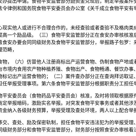
安办提出申请。食物平安监管部分励资金兑现后，制定举报案件
令律例和国务院食物平安委员会办公室《关千成立食物平安有举报轨
现实他人或进行不合理合作的，未经查验或者查验不及格肉类成
提高一个励品级。（三）食物平安监管部分正在食安办审核核准后
级食安办要会同同级财务及食物平安监管部分，举报路子包罗：
理范畴，
物，（六）仿冒他人注册商标出产运营食物、伪制食物产地或者
台市境内食用农产物种植养殖、食物出产、食物畅通、餐饮办事
物标记出产运营食物的；（二）案件查办部分正在查询拜访取证
担任举报受理事项。第六条食物平安监管部分根据职责分工担任
平安委员会（食物药品平安委员会）核准，及时将领取根据原件
商定举报暗码，激励实名举报。对突发食物平安事务或者其他涉
资金纳入各级财务预算，举报受理及查处环境，两人以上配合举
交、查处、励及保密轨制，担任食物平安违法犯为的举报受理、
同级财务部分和食物平安监管部分，财务部分按照食安办审核看