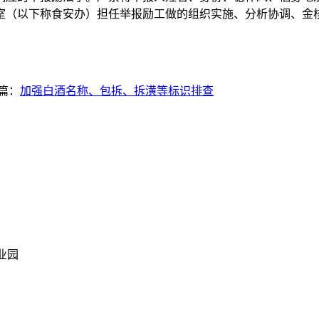
室（以下称食安办）担任举报励工做的组织实施、分析协调、金
篇：
加强白酒名称、包拆、拆潢等标识排查
业园