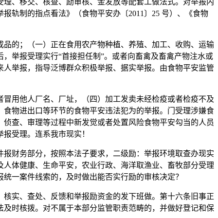
受理、移交、核查、励审核、金发放等配套工做法式。对举报内
制的指点看法》（食物平安办〔2011〕25 号）、《食物
品的；（一）正在食用农产物种植、养殖、加工、收购、运输
，举报受理实行“首接担任制”。或者向畜禽及畜禽产物注水或
来人举报，指导泛博群众积极举报、据实举报。由食物平安监管
冒用他人厂名、厂址，（四）加工发卖未经检疫或者检疫不及
、食物进出口等环节的食物平安违法犯为的举报。门受理涉嫌食
、侦查、审理等过程中新发觉或者处置风险食物平安勾当的人员
举报受理。连系我市现实！
报财务部分，按照本法子要求，二级励：举报环境取查办现实
及人体健康、生命平安，农业行政、海洋取渔业、畜牧部分受理
报统一案件线索的，及时做出能否实行励的审核决定？
核实、查处、反馈和举报励资金的发下班做。第十六条旧事正
法及时核拨。对不属于本部分监管职责范畴的，并做好登记和保