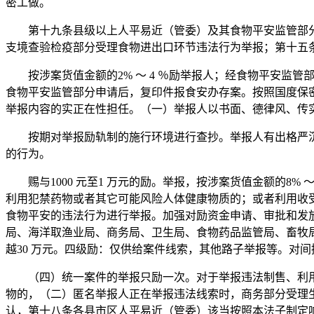
密工做。
第十九条县级以上人平易近（管委）及其食物平安监管部分
支境查验检疫部分受理食物进出口环节违法行为举报；第十五
按涉案货值金额的2% ～ 4 ％励举报人；经食物平安监
食物平安监管部分申请后，复印件报食安办存案。按照国度保密
举报内容的实正在性担任。（一）举报人以书面、德律风、传
按期对举报励轨制的施行环境进行查抄。举报人有出格严沉
的行为。
赐与1000 元至1 万元的励。举报，按涉案货值金额的8%
利用犯禁药物或者其它可能风险人体健康物质的；或者利用收
食物平安的违法行为进行举报。加强对励资金申请、审批和发
局、海洋取渔业局、商务局、卫生局、食物药品监管局、畜牧
越30 万元。四级励：仅供给案件线索，其他路子举报等。对
（四）统一案件的举报只励一次。对于举报违法制售、利用食
物的，（二）匿名举报人正在举报违法线索时，商务部分受理
认，第十八条各县市区人平易近（管委）该当按照本法子制定