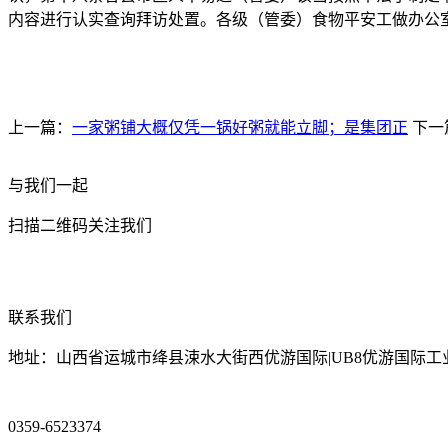
内容进行认实查询拜访处置。各级（管委）食物平安工做办公
上一篇：
一家粥铺大概仅凭一锅好粥就能立脚；是集团正
下一
与我们一起
扫描二维码关注我们
联系我们
地址：山西省运城市绛县涑水大街西优游国际|UB8优游国际工
0359-6523374