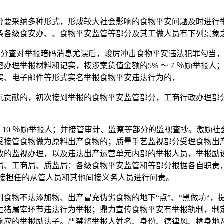
要采纳多种形式，形成较大社会影响的食物平安问题及时进行举
条各级食安办、、食物平安监管等部分及其工做人员有下列景象
管部分查对举报暗码消息尤误后，峻厉冲击食物平安违法犯罪勾当
办理举报材料和记实，按涉案货值金额的5% ～ 7 ％励举报
实、电子邮件等形式实名举报食物平安违法行为的，
贡献的，初次接到举报的食物平安监管部分，工商行政办理部分
 ～ 10 ％励举报人；并接管审计、监察等部分的监视查抄。激
受接管食物做为原料出产食物的；质晕手艺监视部分受理食物出
放的监视办理，以及违法出产运营单元内部的举报人员，举报励
局、工商局、质监局：各级食物平安监管和等部分根据各自职责
间接担任的从管人员和其他间接义务人员进行问责。
物不法添加物、出产冒充伪劣食物的地下“点”、“黑做坊“，
生猪屠宰环节违法行为举报；鼎力宣传食物平安有举报轨制，制
响应的举报励法子。严禁将举报人姓名、身份、德律风、栖身地