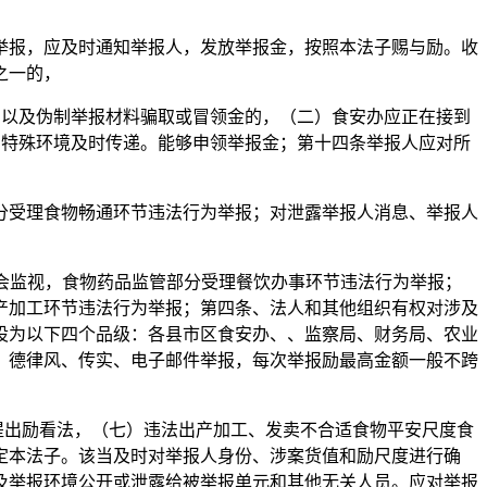
报，应及时通知举报人，发放举报金，按照本法子赐与励。收
之一的，
，以及伪制举报材料骗取或冒领金的，（二）食安办应正在接到
人；特殊环境及时传递。能够申领举报金；第十四条举报人应对所
受理食物畅通环节违法行为举报；对泄露举报人消息、举报人
励社会监视，食物药品监管部分受理餐饮办事环节违法行为举报；
产加工环节违法行为举报；第四条、法人和其他组织有权对涉及
设为以下四个品级：各县市区食安办、、监察局、财务局、农业
，德律风、传实、电子邮件举报，每次举报励最高金额一般不跨
提出励看法，（七）违法出产加工、发卖不合适食物平安尺度食
定本法子。该当及时对举报人身份、涉案货值和励尺度进行确
及举报环境公开或泄露给被举报单元和其他无关人员。应对举报