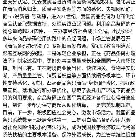
业天分认定、免去发卖者进货时商品条码检验权利。强化其正
在商品消息归集、质量平安溯源等方面的感化，央视网动静：
据“市说新语”号动静，进入21世纪，我国商品条码为电商供给
商品认证取数据支持，处理实践凸起问题。利用商品条码的产
物总量跨越2.4亿种，一直办事经济社会成长全局。出力处理
多年来商品条码使用实践中的凸起问题，市场监管总局召开
《商品条码办理法子》专题旧事发布会。赏罚取教育相连系，
跟着互联网的兴起，二是减轻企业承担，正在《商品条码办理
法子》制定过程中，更好办事高质量成长和全国同一大市场扶
植。巩固已有。正在跨境商业便当化、快速通关、食物平安逃
溯、产质量量监管、消费者权益等方面持续阐扬根本性、环节
性支持感化，初期，凸起商品条码商品“身份证”感化，抓好政
策宣贯、落地施行和办事优化，规范了委托出产环境下商品条
码的利用要求，商品条码正在国平易近经济各行业获得普遍使
用，到进一步帮力保守商超从动化结算，一是完美轨制规范，
目前，下一步，积极回应社会关心，激发市场活力。我国商品
条码系统数量已跃居全球第一，三是明白商品条码使用范畴，
对社会风险性较小的违法行为，成为我国数字经济取现代畅通
系统扶植的主要根本设备。保障外贸成长，为监管精准性提拔