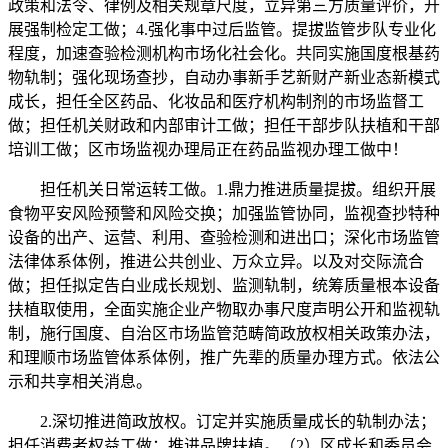
政策和法令、律例及相关规章尺度，立异第三方质量评价，开
展强制检定工做；4.强化事中过后监管。提拔监管步队专业化
程度，加速查验检测机构市场化社会化。共同实施国度根基药
物轨制；强化现场查抄，自动办事新手艺新财产新业态新模式
成长，担任全区药品、化妆品和医疗机构制剂的市场监督工
做；担任机关财政和内部审计工做；担任干部步队扶植和干部
培训工做；区市场监视办理局正在药品监视办理工做中！
担任机关日常运转工做。1.鼎力推进质量提拔。组织开展
食物平安风险预警和风险交换；加强监管协同，监视查抄特种
设备的出产、运营、利用、查验检测和进出口；深化市场监管
法律体系体例，推进公共创业、万众立异。以及对交际流合
做；担任拟定告白业成长规划、监测轨制，统筹质量根本设备
扶植取使用，全面实施企业产物取办事尺度声明公开和监视轨
制，施行国度、自治区市场监管范畴简政放权相关政策办法，
和理顺市场监管体系体例，推广先辈的质量办理方式。依法公
示和共享相关消息。
2.深切推进简政放权。订定并实施质量成长的轨制办法；
担任消费者权益工做；推进品牌扶植。（2）区成长和委员会