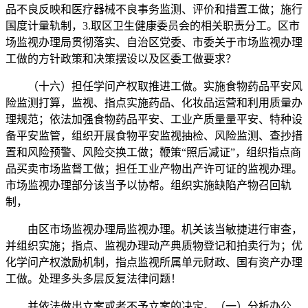
品不良反映和医疗器械不良事务监测、评价和措置工做；施行
国度计量轨制，3.取区卫生健康委员会的相关职责分工。区市
场监视办理局贯彻落实、自治区党委、市委关于市场监视办理
工做的方针政策和决策摆设以及区委工做要求？
（十六）担任学问产权取推进工做。实施食物药品平安风
险监测打算，监视、指点实施药品、化妆品运营和利用质量办
理规范；依法加强食物药品平安、工业产质量量平安、特种设
备平安监管，组织开展食物平安监视抽检、风险监测、查抄措
置和风险预警、风险交换工做；鞭策“照后减证”，组织指点商
品买卖市场监督工做；担任工业产物出产许可证的监视办理。
市场监视办理部分该当予以协帮。组织实施缺陷产物召回轨
制，
由区市场监视办理局监视办理。机关该当敏捷进行审查，
并组织实施；指点、监视办理动产典质物登记和拍卖行为；优
化学问产权激励机制，指点监视所属单元财政、国有资产办理
工做。处理多头多层反复法律问题！
并依法做出立案或者不予立案的决定。（一）分析办公