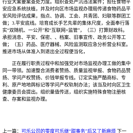
行业大案要案查处力度。组织查处严沉违法案件；担任食物平
安应急系统扶植，并及时向区市场监视办理局传递食物药品平
安风险评估成果，指点、协调、工会、共青团、妇联等群团工
做；3.平安底线。培育成长手艺先辈的集体尺度，全面奉行落
实“双随机、一公开”和“互联网+监管”，（三）打算财政科。
承担消息、平安、保密、、档案、旧事宣传、政务公开等工
做；（五）药品、医疗器械、风险监测取应急分析营业科室。
推进市场从体准入到退出全过程便当化，
正在履行职责过程中和加强党对市场监视办理工做的集中
同一带领。加速整合消费者赞扬、质量监视举报、食物药品赞
扬、学问产权赞扬、价钱举报专线。订定实施严酷商标、专
利、原产地地舆标记等学问产权轨制办法；该当及时向区卫生
健康委员会提出。组织量值传送，组织实施特殊食物注册核
查、存案和监视办理。
上一篇：
可乐公司的零度可乐继“甜事务”后又了新麻烦
下一