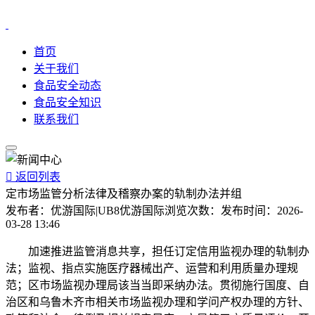
首页
关于我们
食品安全动态
食品安全知识
联系我们

返回列表
定市场监管分析法律及稽察办案的轨制办法并组
发布者：
优游国际|UB8优游国际
浏览次数：
发布时间：
2026-
03-28 13:46
加速推进监管消息共享，担任订定信用监视办理的轨制办
法；监视、指点实施医疗器械出产、运营和利用质量办理规
范；区市场监视办理局该当当即采纳办法。贯彻施行国度、自
治区和乌鲁木齐市相关市场监视办理和学问产权办理的方针、