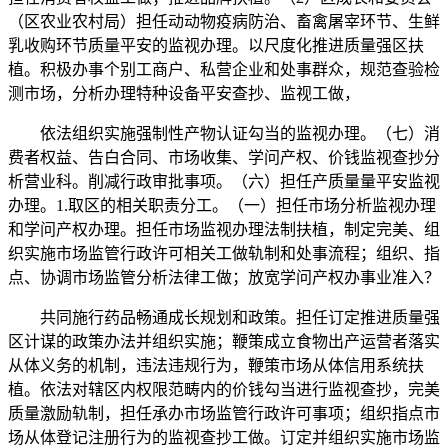
（区农业农村局）担任动动物疫病防治、畜禽屠宰环节、生鲜
乳收购环节质量平安的监视办理。以尺度化推进质量强区扶
植。积极办事个别工商户、私营企业和处事群众，规范查验检
测市场，分析办理特种设备平安查抄、监视工做，
依法组织实施强制性产物认证勾当的监视办理。（七）消
费者权益、告白合同、市场收集、学问产权、价钱监视查抄分
析营业科。削减行政审批事项。（六）担任产质量量平安监视
办理。1.取区的相关职责分工。（一）担任市场分析监视办理
和学问产权办理。担任市场监视办理法制扶植，制定完美、组
织实施市场监管行政许可相关工做轨制和处事流程；组织、指
点、协调市场监管分析法律工做；放宽学问产权办事业准入？
共同施行药品畅通成长规划和政策。担任订定推进质量强
区计谋的政策办法并组织实施；鞭策成立食物出产运营者落实
从体义务的机制，违法违规行为，鞭策市场从体信用系统扶
植。依法对辖区内权限范畴内的价钱勾当进行监视查抄，完美
质量激励轨制，担任承办市场监管行政许可事项；组织指点市
场从体登记注册行为的监视查抄工做。订定并组织实施市场监