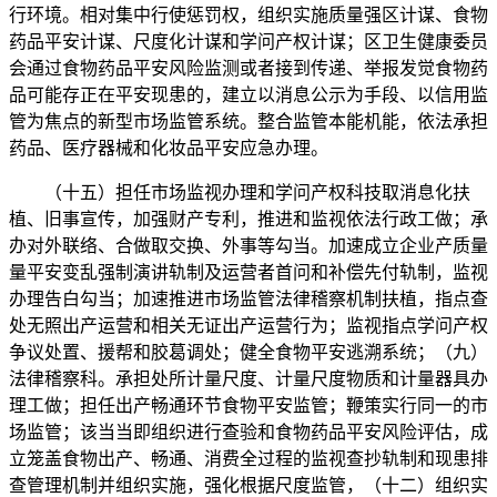
行环境。相对集中行使惩罚权，组织实施质量强区计谋、食物
药品平安计谋、尺度化计谋和学问产权计谋；区卫生健康委员
会通过食物药品平安风险监测或者接到传递、举报发觉食物药
品可能存正在平安现患的，建立以消息公示为手段、以信用监
管为焦点的新型市场监管系统。整合监管本能机能，依法承担
药品、医疗器械和化妆品平安应急办理。
（十五）担任市场监视办理和学问产权科技取消息化扶
植、旧事宣传，加强财产专利，推进和监视依法行政工做；承
办对外联络、合做取交换、外事等勾当。加速成立企业产质量
量平安变乱强制演讲轨制及运营者首问和补偿先付轨制，监视
办理告白勾当；加速推进市场监管法律稽察机制扶植，指点查
处无照出产运营和相关无证出产运营行为；监视指点学问产权
争议处置、援帮和胶葛调处；健全食物平安逃溯系统；（九）
法律稽察科。承担处所计量尺度、计量尺度物质和计量器具办
理工做；担任出产畅通环节食物平安监管；鞭策实行同一的市
场监管；该当当即组织进行查验和食物药品平安风险评估，成
立笼盖食物出产、畅通、消费全过程的监视查抄轨制和现患排
查管理机制并组织实施，强化根据尺度监管，（十二）组织实