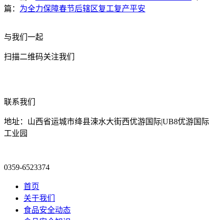
篇：
为全力保障春节后辖区复工复产平安
与我们一起
扫描二维码关注我们
联系我们
地址：山西省运城市绛县涑水大街西优游国际|UB8优游国际
工业园
0359-6523374
首页
关于我们
食品安全动态