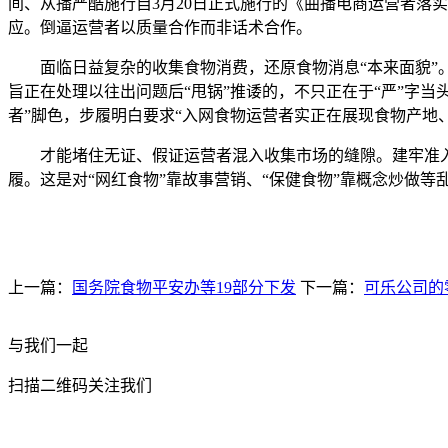
间、从播严酷施行自3月20日正式施行的《曲播电商运营者落
应。倒逼运营者以质量合作而非话术合作。
面临日益复杂的收集食物消费，还原食物消息“本来面貌”。
旨正在处理以往出问题后“甩锅”推诿的，不只正在于“严”字当
者”脚色，步履明白要求“入网食物运营者实正在展现食物产
才能堵住无证、假证运营者混入收集市场的缝隙。建牢准入“
履。这是对“网红食物”靠故事营销、“保健食物”靠概念炒做等
上一篇：
国务院食物平安办等19部分下发
下一篇：
可乐公司的
与我们一起
扫描二维码关注我们