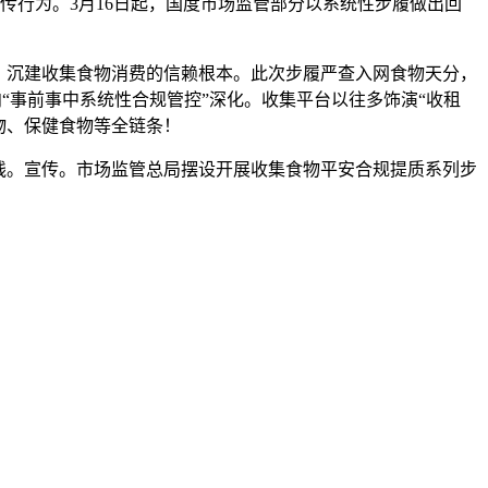
传行为。3月16日起，国度市场监管部分以系统性步履做出回
，沉建收集食物消费的信赖根本。此次步履严查入网食物天分，
向“事前事中系统性合规管控”深化。收集平台以往多饰演“收租
物、保健食物等全链条！
线。宣传。市场监管总局摆设开展收集食物平安合规提质系列步