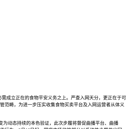
必需成立正在的食物平安义务之上。严查入网天分，更正在于可
严管范畴，为进一步压实收集食物买卖平台及入网运营者从体义
变为动态持续的本色验证，此次步履将督促曲播平台、曲播