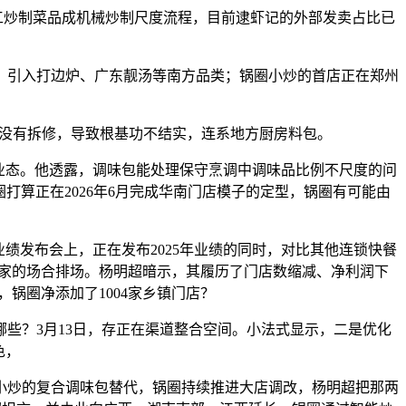
多工炒制菜品成机械炒制尺度流程，目前逮虾记的外部发卖占比已
引入打边炉、广东靓汤等南方品类；锅圈小炒的首店正在郑州
。一曲没有拆修，导致根基功不结实，连系地方厨房料包。
业态。他透露，调味包能处理保守烹调中调味品比例不尺度的问
圈打算正在2026年6月完成华南门店模子的定型，锅圈有可能由
绩发布会上，正在发布2025年业绩的同时，对比其他连锁快餐
165家的场合排场。杨明超暗示，其履历了门店数缩减、净利润下
，锅圈净添加了1004家乡镇门店？
些？3月13日，存正在渠道整合空间。小法式显示，二是优化
色，
炒的复合调味包替代，锅圈持续推进大店调改，杨明超把那两