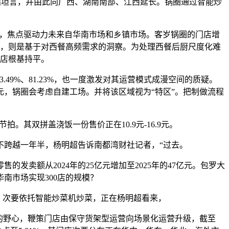
超坦言，并由此向广西、湖南南部、江西延长。锅圈通过智能炒
释，焦点驱动力未来自华南市场和乡镇市场。客岁锅圈的门店增
里，则是基于对西餐高频需求的洞察。为处理西餐后厨尺度化难
门店根基持平。
49%、81.23%，也一度激发对其运营模式成漫空间的质疑。
亿元，锅圈会考虑自建工场。并将该区域视为“特区”。把制做流程
其双拼盖浇饭一份售价正在10.9元-16.9元。
不跨越一年半，杨明超告诉南都湾财社记者，“过去。
卖额从2024年的25亿元增加至2025年的47亿元。包罗大
南市场实现300店的规模？
年，次要依托智能炒菜机炒菜，正在杨明超看来，
的野心，鞭策门店由保守货架型运营向场景化运营升级，截至