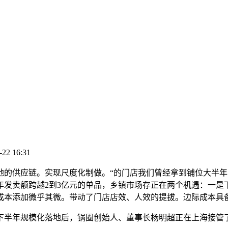
-22 16:31
供应链。实现尺度化制做。“的门店我们曾经拿到铺位大半年了
发卖额跨越2到3亿元的单品，乡镇市场存正在两个机遇：一是下
际成本添加微乎其微。带动了门店店效、人效的提拔。边际成本具
2026年下半年规模化落地后，锅圈创始人、董事长杨明超正在上海