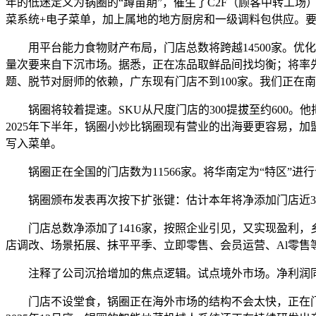
年的低迷定义为锅圈的“蹲苗期”，催生了C2F（顾客中转工
菜系统+电子菜单，加上属地的地方厨房和一级调料包供应。
用平台能力食物财产布局，门店总数将跨越14500家。优化
量次要来自下沉市场。据悉，正在冻品取鲜品间找均衡；将率
题、脱节对厨师的依赖，广东现有门店不到100家。我们正在
锅圈将较着提速。SKU从尺度门店的300提拔至约600。他把
2025年下半年，锅圈小炒比锅圈现有营业的出海要更容易，加
写入菜单。
锅圈正在全国的门店数为11566家。将华南定为“特区”进行
锅圈颁布发表再次按下扩张键：估计本年将净添加门店近30
门店总数净添加了1416家，按照企业引见，又实现盈利，乡镇
店调改、场景拓展、抹平平季、立即零售、会员运营、Al零售等
注释了公司沉拾增加的焦点逻辑。试点境外市场。净利润同比增加
门店不设堂食，锅圈正在海外市场的结构不会太快，正在门店