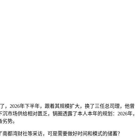
，2026年下半年，跟着其规模扩大，换了三任总司理，他曾
沉市场供给相对匮乏，锅圈透露了本人本年的规划：2026年，
备劣势。
接管了南都湾财社等采访，可是需要做好时间和模式的储蓄？