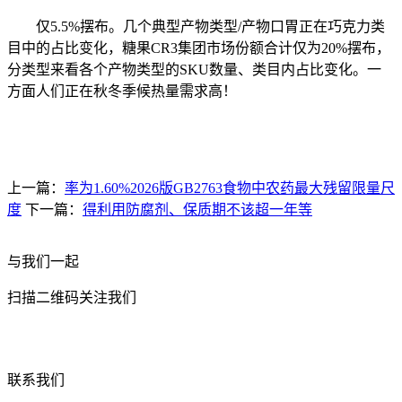
仅5.5%摆布。几个典型产物类型/产物口胃正在巧克力类
目中的占比变化，糖果CR3集团市场份额合计仅为20%摆布，
分类型来看各个产物类型的SKU数量、类目内占比变化。一
方面人们正在秋冬季候热量需求高！
上一篇：
率为1.60%2026版GB2763食物中农药最大残留限量尺
度
下一篇：
得利用防腐剂、保质期不该超一年等
与我们一起
扫描二维码关注我们
联系我们