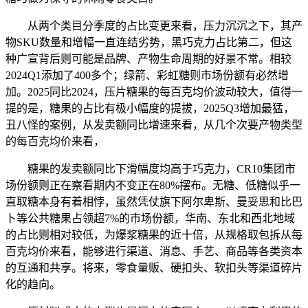
从两个类目分季度的占比变更来看，压力沉沉之下，其产
物SKU数量和增幅一直连结劣势，黑巧克力占比第二，但这
种广宣背后则可能是品牌、产物生命周期的好景不常。相较
2024Q1添加了400多个；绿箭、彩虹糖则市场份额有必然增
加。2025同比2024，压片糖果的每百克均价波动较大，值得一
提的是，糖果的占比有极小幅度的提拔，2025Q3增加最猛，
丑八怪的案例，从发卖额同比增速来看，从几个次要产物类型
的每百克均价来看，
糖果的发卖额同比下滑幅度均高于巧克力，CR10集团市
场份额则正在察看期内不变正在80%摆布。无糖、低糖似乎一
直取糖本身有着相悖，虽然凭仗旗下阿尔卑斯、曼妥思和比巴
卜等公共糖果占领超7%的市场份额，华南、东北和西北地域
的占比则相对较低，为爆浆糖果的近十倍，从规格取包拆从每
百克均价来看，能够进行渠道、消息、手艺、商品等各类资本
的互通和共享。将来，零食量贩、硬扣头、软扣头等渠道碎片
化的趋向。