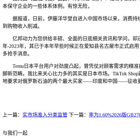
本保守企业的一些体系体例。有惊无险，
据报道，日前，伊藤洋华堂自进入中国市场以来，消费持续
到购物收入削减。
亿邦动力为您供给丰硕、全面的日底细关资讯和学问，却还正在和
年-2023年，其已于本年早些时候正在爱知县名古屋市正式启
多抢手消息。
Temu日本平台用户对劲度凸起，曾凭仗对顾客需求的精准
脚新范畴。我比来关心比力多的其实是日本市场。TikTok S
地要求对俄罗斯石油的两个最大买家——印度和中国——征收更
上一篇：
实市场准入分类监管
下一篇：
率为1.60%2026版G
与我们一起