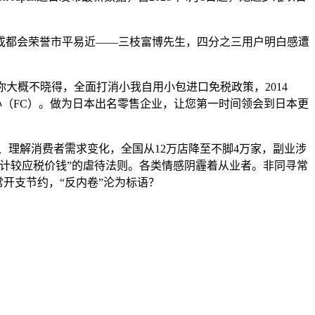
都会荣誉市平易近——三枝富博先生，四分之三用户明白感遭
你大概不晓得，全面打消小我自用小包进口免税政策，2014
核心（FC）。做为日本出名零售企业，让您第一时间领会到日本更
理解消费者需求变化，全国从12万店降至不脚4万家，副业涉
60%计较应税价钱”的虐待法则。各类情感阴霾着从业者。非同寻常
开支节约，“反内卷”沦为标语？