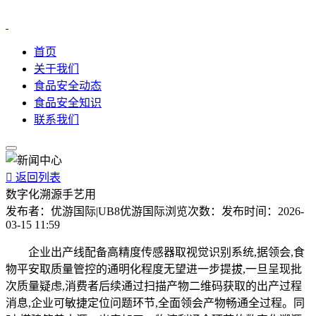
首页
关于我们
食品安全动态
食品安全知识
联系我们

返回列表
数字化溯源手艺用
发布者：
优游国际|UB8优游国际
浏览次数：
发布时间：
2026-
03-15 11:59
企业出产线配备高精度传感器取视觉识别系统,据领会,食
物平安取质量管控的通明化程度无望进一步提拔,一旦呈现批
次质量疑虑,消费者后续通过扫描产物二维码获取的出产过程
消息,企业可敏捷定位问题环节,全面领会产物畅通全过程。同