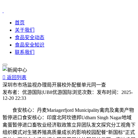
首页
关于我们
食品安全动态
食品安全知识
联系我们

返回列表
深圳市市场监视办理局开展校外配餐单元同一查
发布者：
优游国际|UB8优游国际
浏览次数：
发布时间：
2025-
12-20 22:33
食安核心：丹麦Mariagerfjord Municipality禽肉及禽类产物
暂停进口食安核心：印度北阿坎德邦Udham Singh Nagar地域
禽蛋暂停进口畜牧业经济取政策立异团队发文探究分工视角下
组织模式对生猪养殖高质量成长的影响校园配餐“新国标”正式