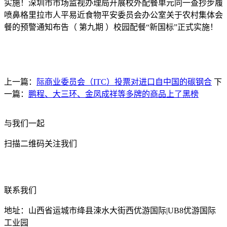
实施！深圳市市场监视办理局开展校外配餐单元同一查抄步履
喷鼻格里拉市人平易近食物平安委员会办公室关于农村集体会
餐的预警通知布告（ 第九期 ）校园配餐“新国标”正式实施！
上一篇：
际商业委员会（ITC）投票对进口自中国的碳钢合
下
一篇：
鹏程、大三环、金凤成祥等多牌的商品上了黑榜
与我们一起
扫描二维码关注我们
联系我们
地址：山西省运城市绛县涑水大街西优游国际|UB8优游国际
工业园