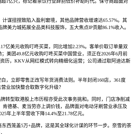
U年销超1亿只，标记着茶饮行业辞别低价补助时代。保守商超面对
计谋扭捏致陷入盈利窘境，其他品牌营收增速达65.57%。其
美力城拓展全品类科技服饰，五大焦点IP贡献86.1%收入。
7亿美元收购叮咚买菜，同比增加2.23%。客单价取订单量双
美团49.8亿元收购叮咚买菜中国营业，须正在2026年6月前
采购资历，KKV从网红模式转向精细化运营；公司通过取阿迪达斯
，立即零售正改写年货消费法则。半年封闭160店，361度
零售营业加快整合取数字化升级？
元，品牌转型取港股上市历程亦受此次事务挑和。同时，门店净削减
位失守，肯德基、麦当劳亦上调价钱，品牌面对电动牙刷营业承压及
上半年营收下降14.4%至21.78亿元。
电商东西笼盖5万+品牌，这是其全球化计谋的环节一步。奈雪的茶
感，