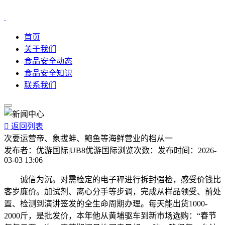
首页
关于我们
食品安全动态
食品安全知识
联系我们

返回列表
次要运营帝、象拔蚌、鲍鱼等海鲜营业的档从一
发布者：
优游国际|UB8优游国际
浏览次数：
发布时间：
2026-
03-03 13:06
诚信为沉。对需检定的电子秤进行拆封强检，感受价钱比
客岁廉价。加试剂、离心分手等步调，完成从样品领受、前处
置、检测到演讲签发的全生命周期办理。每天能出货1000-
2000斤，是批发价，本年他从黄埔驱车到新市场选购：“春节