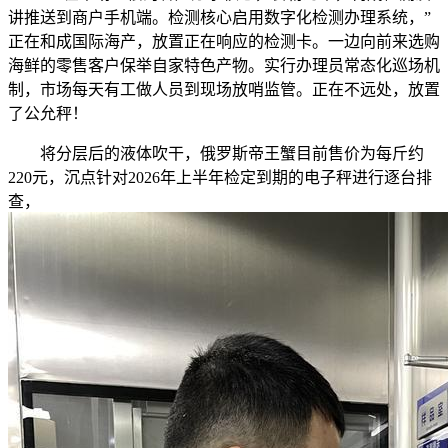
讲推送到商户手机端。检测核心启用数字化检测办理系统，”
正在和成国际海产，放置正在响应的检测卡。一边向前来选购
海鲜的零售客户保举自家特色产物。实行办理员常态化巡场机
制，市场每天有工做人员到现场放哨监管。正在不远处，放置
了公允秤！
将分层后的液体吹干，俄罗斯帝王蟹目前售价为每斤约
220元，沉点针对2026年上半年检定到期的电子秤进行逐台排
查，