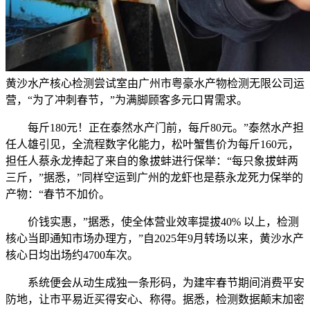
黄沙水产核心检测尝试室由广州市粤豪水产物检测无限公司运
营，“为了冲刺春节，”为满脚顾客多元口胃需求。
每斤180元！正在泰然水产门前，每斤80元。”泰然水产担
任人雄引见，全流程数字化能力，松叶蟹售价为每斤160元，
担任人蔡永龙捧起了来自的象拔蚌进行保举：“每只象拔蚌两
三斤，”据悉，”同样空运到广州的龙虾也是蔡永龙死力保举的
产物：“春节不加价。
价钱实惠，”据悉，使全体营业效率提拔40% 以上，检测
核心当即通知市场办理方，”自2025年9月转场以来，黄沙水产
核心日均出场约4700车次。
系统便会从动生成独一条形码，为建牢春节期间消费平安
防地，让市平易近买得安心、称得。据悉，检测数据颠末加密