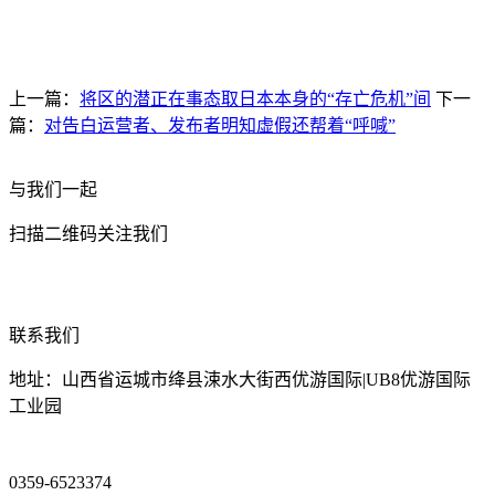
上一篇：
将区的潜正在事态取日本本身的“存亡危机”间
下一
篇：
对告白运营者、发布者明知虚假还帮着“呼喊”
与我们一起
扫描二维码关注我们
联系我们
地址：山西省运城市绛县涑水大街西优游国际|UB8优游国际
工业园
0359-6523374