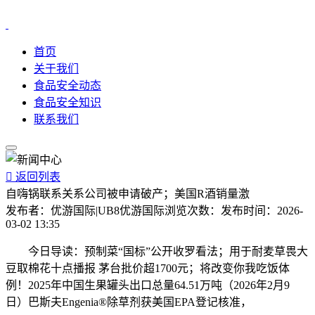
首页
关于我们
食品安全动态
食品安全知识
联系我们

返回列表
自嗨锅联系关系公司被申请破产；美国R酒销量激
发布者：
优游国际|UB8优游国际
浏览次数：
发布时间：
2026-
03-02 13:35
今日导读：预制菜“国标”公开收罗看法；用于耐麦草畏大
豆取棉花十点播报 茅台批价超1700元；将改变你我吃饭体
例！2025年中国生果罐头出口总量64.51万吨（2026年2月9
日）巴斯夫Engenia®除草剂获美国EPA登记核准，