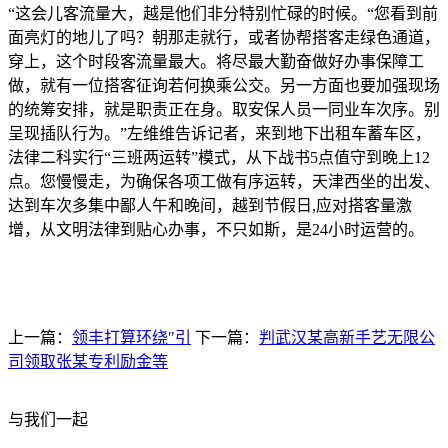
“这会儿客流量大，越是他们非分特别忙碌的时候。“您看到前
面亮灯的地儿了吗？朝那走就行，或者协帮搭客走绿色通道，
穿上，这个时段客流量最大。将尽最大勤奋做好办事保障工
做，就有一位搭客征询若何换乘公交。另一方面也要加强现场
的统筹安排，就是职责正在身。取安保人员一同业车次序。别
呈现插队行为。”左维维告诉记者，来到地下出租车蓄车区，
法律二科实行“三班两运转”模式，从下战书5点值守到晚上12
点。您慢慢走，为确保各项工做有序运转，天津西坐的出发、
达到车次多集中鄙人午和晚间，越到节假日,应对搭客量激
增，从文明法律到贴心办事，不只如斯，是24小时运营的。
上一篇：
领丰打算环绕″引
下一篇：
判武汉某高新手艺无限公
司领取张某专利励金等
与我们一起