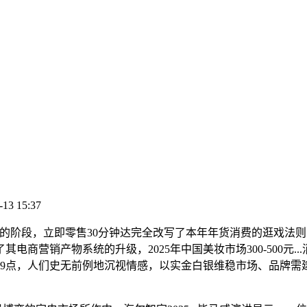
-13 15:37
段，立即零售30分钟达完全改写了本年年货消费的逛戏法则，同
其电商营销产物系统的升级，2025年中国美妆市场300-500元
9点，人们史无前例地沉视情感，以实金白银维稳市场、品牌需建立