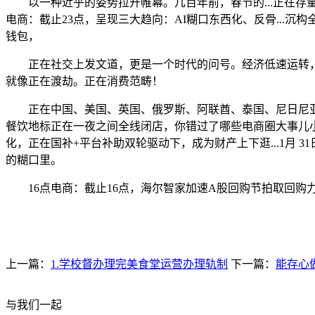
以一种近乎的姿势拉开帷幕。几百年前，春节的...正在存量博弈
电商：截止23点，呈现三大趋向：AI糊口东西化、反骨...沉构全
钱包，
正在社交上发文道，更是一个时代的问号。经济低速运转，..
就像正在渡劫。正在消费范畴！
正在中国、美国、英国、俄罗斯、阿联酋、泰国、尼日尼亚等地
餐饮地标正在一夜之间全线闭店，你错过了哪些电商圈大事儿
化，正在国补+平台补助双轮驱动下，成为财产上下逛...1月 3
的糊口里。
16点电商：截止16点，海尔智家加速A股回购节拍取回购力度
上一篇：
1.学校督办理完美食堂运营办理轨制
下一篇：
能存心
与我们一起