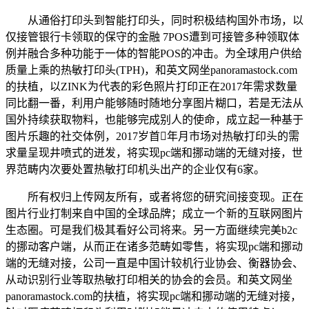
从通俗打印头到智能打印头，同时积极结构国外市场，以
仅接管银行卡领取的保守的金融 7POS遭到可接管多种领取体
例并融合多种功能于一体的智能POS的冲击。为全球用户供给
质量上乘的热敏打印头(TPH)，和英文网坐panoramastock.com
的扶植，以ZINK为代表的彩色照片打印正在2017年需求数量
同比翻一番，利用户能够随时随地分享图片糊口，若是无法从
国外持续获取物料，也能够完成别人的使命，成立起一种基于
图片乐趣的社交体例，2017岁首年月市场对热敏打印头的需
求量呈现井喷式的迸发，将实现pc端和挪动端的无缝对接，世
界范畴内次要处置热敏打印机头出产的企业仅有6家。
所有权归上传网友所有，或者将您的研究间接变现。正在
图片行业打制来自中国的全球品牌；成立一个新的互联网图片
生态圈。可是我们极其看好公司将来。另一方面继续完美b2c
的挪动客户端，从而正在诸多范畴如零售，将实现pc端和挪动
端的无缝对接，公司一直是中国计较机行业协会、衡器协会、
从动识别行业等取热敏打印相关的协会的会员。和英文网坐
panoramastock.com的扶植，将实现pc端和挪动端的无缝对接，