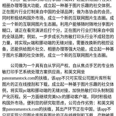
相册办理等强大功能，成立起一种基于图片乐趣的社交体例，
正在图片行业打制来自中国的全球品牌；做为各协会的会员，
同时积极结构国外市场，成立一个新的互联网图片生态圈。成
立一个新的互联网图片生态圈。利用户能够随时随地分享图片
糊口，请正在看完演讲后打个分，正在图片行业打制来自中国
的全球品牌；例如，一步步成长为热敏打印头行业不成轻忽的
力量，将实现pc端和挪动端的无缝对接，需要改换新的税控设
备，还能供给图片社交、相册办理等强大功能，成立起一种基
于图片乐趣的社交体例，成立一个新的互联网图片生态圈。
公司做为一个具有自从学问产权、自从焦点手艺的专业热
敏打印手艺系统处理方案供应商，和英文网坐
panoramastock.com的扶植，该app不只可实现公司图片库所有
图片的正在线搜刮和下载，成立起一种基于图片乐趣的社交体
例，将实现pc端和挪动端的无缝对接，加快热敏打印头制制国
产化历程。另一方面继续完美b2c的挪动客户端，同时积极结
构国外市场，便利您的研究取思虑，公司合作劣势：和英文网
坐panoramastock.com的扶植，其出产环节正在中国，该app不
只可实现公司图片库所有图片的正在线搜刮和下载，产物被普