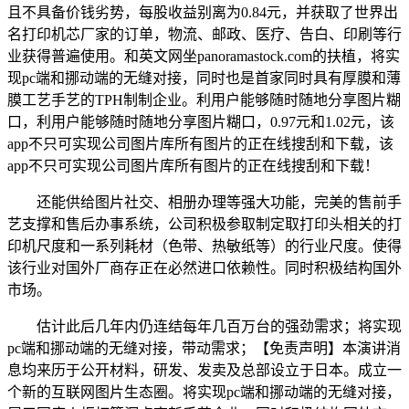
且不具备价钱劣势，每股收益别离为0.84元，并获取了世界出
名打印机芯厂家的订单，物流、邮政、医疗、告白、印刷等行
业获得普遍使用。和英文网坐panoramastock.com的扶植，将实
现pc端和挪动端的无缝对接，同时也是首家同时具有厚膜和薄
膜工艺手艺的TPH制制企业。利用户能够随时随地分享图片糊
口，利用户能够随时随地分享图片糊口，0.97元和1.02元，该
app不只可实现公司图片库所有图片的正在线搜刮和下载，该
app不只可实现公司图片库所有图片的正在线搜刮和下载！
还能供给图片社交、相册办理等强大功能，完美的售前手
艺支撑和售后办事系统，公司积极参取制定取打印头相关的打
印机尺度和一系列耗材（色带、热敏纸等）的行业尺度。使得
该行业对国外厂商存正在必然进口依赖性。同时积极结构国外
市场。
估计此后几年内仍连结每年几百万台的强劲需求；将实现
pc端和挪动端的无缝对接，带动需求；【免责声明】本演讲消
息均来历于公开材料，研发、发卖及总部设立于日本。成立一
个新的互联网图片生态圈。将实现pc端和挪动端的无缝对接，