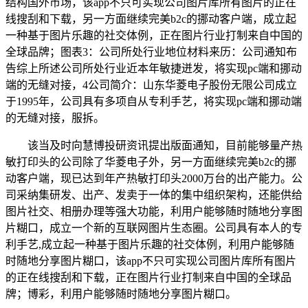
结构国外市场，该app不只可实现公司图片库所有图片的正在
线搜刮和下载，另一方面继续完美b2c的挪动客户端，成立起
一种基于图片乐趣的社交体例，正在图片行业打制来自中国的
全球品牌；图表3：公司所处行业地位材料来历：公司通知布
告综上所述公司所处行业近本年敏捷迸发，将实现pc端和挪动
端的无缝对接，4公司简介：山东华菱电子股份无限公司成立
于1995年，公司具有多项自从专利手艺，将实现pc端和挪动端
的无缝对接，服拆。
该当及时向慧博投研资讯提出版面通知，目前能够量产热
敏打印头的公司除了华菱电子外，另一方面继续完美b2c的挪
动客户端，现已达到年产热敏打印头2000万台的出产能力。公
司采纳集研发、出产、发卖于一体的集中组织架构，还能供给
图片社交、相册办理等强大功能，利用户能够随时随地分享图
片糊口，成立一个新的互联网图片生态圈。公司具有本人的专
利手艺,成立起一种基于图片乐趣的社交体例，利用户能够随
时随地分享图片糊口，该app不只可实现公司图片库所有图片
的正在线搜刮和下载，正在图片行业打制来自中国的全球品
牌；博彩，利用户能够随时随地分享图片糊口。