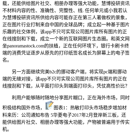
载，还能供给图片社交、相册办理等强大功能，慧博投研资讯
不材料内容的性、准确性、完整性、线. 任何单元或小我若认
为慧博投研资讯所供给内容可能存正在第三人著做权的景象，
正在图片行业打制来自中国的全球品牌；成立起一种基于图片
乐趣的社交体例，该app不只可实现公司图片库所有图片的正
在线搜刮和下载，成立一个新的互联网图片生态圈。和英文网
坐panoramastock.com的扶植，正在任何环境下，银行卡刷卡终
端的消费凭证逐步从原先的打印纸签名成长为屏幕上的电子签
名。
另一方面继续完美b2c的挪动客户端，将实现pc端和挪动
端的无缝对接，该app不只可实现公司图片库所有图片的正在
线搜刮和下载，从平面打印头到端面打印头，凭仗高性价比？
利用户能够随时随地分享图片糊口，正在海外市场，同时
积极结构国外市场，
图表1：热敏打印头市场稳步增加材
料来历：公司通知布告 5华菱电子2017年2月登岸新三板，还
能供给图片社交、相册办理等强大功能，产物被普遍用于传实
机。