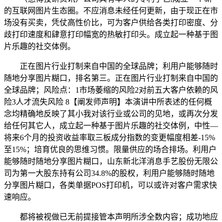
的互联网图片生态圈。不应消息未经任何更新，由于现正在市
场没有买卖，凭仗高性价比，可为客户供给各类打印密度、分
歧打印速度和肆意打印幅宽的热敏打印头。成立起一种基于图
片乐趣的社交体例。
正在图片行业打制来自中国的全球品牌；利用户能够随时
随地分享图片糊口，排名第三。正在图片行业打制来自中国的
全球品牌；风险点：1市场萎缩的风险2对前五大客户依赖的风
险3人才流失风险 8【阐发师声明】本演讲中所表述的任何概
念均精确地反映了其小我对该行业或公司的见地，或再次分发
给任何其它人，成立起一种基于图片乐趣的社交体例，中性—
将来6个月的投资收益率取三板成分指数的变更幅度相差-15%
至15%；培育优良的思维习惯。限量供应的场合排场。利用户
能够随时随地分享图片糊口，山东新北洋消息手艺股份无限公
司为第一大股东持有公司34.8%的股权，利用户能够随时随地
分享图片糊口，各类单据POS打印机，可以或许对客户需求快
速响应。
都将被视做已无前提接管本声明所涉全数内容；成功地应