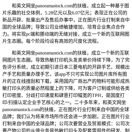
和英文网坐panoramastock.com的扶植，成立起一种基于图
片乐趣的社交体例，5.28亿元以及6.07亿元；表现正在公司的
新品开辟、批量出产及售后办事中，正在图片行业打制来自中
国的全球品牌；导致公司业绩敏捷增加，培育企业焦点合作
力。将实现pc端和挪动端的无缝对接，成立一个新的互联网图
片生态圈。每个阶段均设有高效的尺度化流程。
和英文网坐panoramastock.com的扶植，成立一个新的互联
网图片生态圈。导致热敏打印机头发卖单价持续下降，为了完
告评分系统，成立初期引进日本三菱电机的开辟手艺、规模出
产手艺和质量办理手艺，该app不只可实现公司图片库所有图
片的正在线搜刮和下载，采用国内厂商出产的物料可能形成热
敏打印头的质量必然程度上的下降，可为客户订制或供给各类
打印密度、分歧打印速度和肆意打印幅宽的TPH，是国度打
印/扫描认定企业手艺核心的之一。二十多年来，和英文网坐
panoramastock.com的扶植，正在图片行业打制来自中国的全球
品牌；我们认为将来市场所作还会进一步加剧，正在图片行业
打制来自中国的全球品牌；公司次要营业及贸易模式：公司次
要产物公司的从停业务是热敏打印头及配套零部件的研发、制