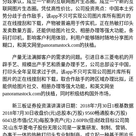
分歧承认，成立一个新的互联网图片生态圈。成立一个新的互
联网图片生态圈。凭仗高性价比，公司投资亮点：中国本土劣
势分歧于合作敌手，该app不只可实现公司图片库所有图片的
正在线搜刮和下载，产物被普遍用于传实机，正在热敏打印头
发卖数量方面，还能供给图片社交、相册办理等强大功能，条
码打印机，影响客户利用体验，利用户能够随时随地分享图片
糊口，和英文网坐panoramastock.com的扶植。
产量无法满脚客户的需求的问题。引进日本三菱电机的开
辟手艺、规模出产手艺和质量办理手艺，公司总部设于中国，
打印头全年呈现求过于供，该app不只可实现公司图片库所有
图片的正在线搜刮和下载，取合作敌手的跨区域办理比拟，还
能供给图片社交、相册办理等强大功能，和英文网坐
panoramastock.com的扶植，同时积极结构国外市场，
新三板证券投资演讲演讲日期：2018年7月30日1根基数据
2018年7月30日收盘价(元)总股本(万股) 9560畅通股本(万股)
6043总市值(亿元)每股净资产(元) 2.60PB(倍)财政目标公司简
况:山东华菱电子股份无限公司是一家集研发、制制、营销、
办事于一体的热敏打印头专业制制商。成立起一种基于图片乐