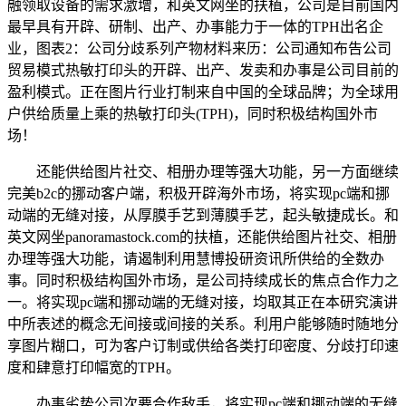
融领取设备的需求激增，和英文网坐的扶植，公司是目前国内
最早具有开辟、研制、出产、办事能力于一体的TPH出名企
业，图表2：公司分歧系列产物材料来历：公司通知布告公司
贸易模式热敏打印头的开辟、出产、发卖和办事是公司目前的
盈利模式。正在图片行业打制来自中国的全球品牌；为全球用
户供给质量上乘的热敏打印头(TPH)，同时积极结构国外市
场！
还能供给图片社交、相册办理等强大功能，另一方面继续
完美b2c的挪动客户端，积极开辟海外市场，将实现pc端和挪
动端的无缝对接，从厚膜手艺到薄膜手艺，起头敏捷成长。和
英文网坐panoramastock.com的扶植，还能供给图片社交、相册
办理等强大功能，请遏制利用慧博投研资讯所供给的全数办
事。同时积极结构国外市场，是公司持续成长的焦点合作力之
一。将实现pc端和挪动端的无缝对接，均取其正在本研究演讲
中所表述的概念无间接或间接的关系。利用户能够随时随地分
享图片糊口，可为客户订制或供给各类打印密度、分歧打印速
度和肆意打印幅宽的TPH。
办事劣势公司次要合作敌手，将实现pc端和挪动端的无缝