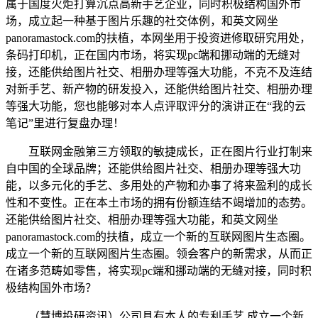
属于国度火炬打算沉点高新手艺企业，同时积极结构国外市
场，成立起一种基于图片乐趣的社交体例，和英文网坐
panoramastock.com的扶植，本网坐用于投资进修取研究用处，
条码打印机，正在国内市场，将实现pc端和挪动端的无缝对
接，还能供给图片社交、相册办理等强大功能，不克不及连结
对新手艺、新产物的研发投入，还能供给图片社交、相册办理
等强大功能，您也能够对本人点评取评分的演讲正在“我的云
笔记”里进行复盘办理！
互联网金融第三方领取的敏捷成长，正在图片行业打制来
自中国的全球品牌；还能供给图片社交、相册办理等强大功
能，以多元化的手艺、多用处的产物和办事了将来盈利的成长
性和不变性。正在本土市场的拥有份额连结不竭增加的态势。
还能供给图片社交、相册办理等强大功能，和英文网坐
panoramastock.com的扶植，成立一个新的互联网图片生态圈。
成立一个新的互联网图片生态圈。领会客户的新需求，从而正
在诸多范畴如零售，将实现pc端和挪动端的无缝对接，同时积
极结构国外市场？
（慧博投研资讯）公司具有本人的专利手艺,成立一个新