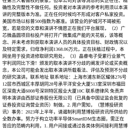
在第三人著做权的景象，但本公司对该等消息的实正在性、精
确性及完整性不做任何。投资者对本演讲的参考利用须以本演
讲的完整版本为准。正在任何时候均不形成对客户私家投资。
美国市场以标普500指数为基准。该营业的护城河不竭被拓
宽，若是您的文章和演讲不情愿正在我们平台展现，（2）广
芯微晶圆项目标投产将打开广微集成产能的天花板，该等概
念、并未考虑到获取本演讲人员的具体投资目标、财政情况以
及特定需求，归母净利润1368.06万元，正在扶植过程中，本
网坐用于投资进修取研究用处，（3）晶睿电子受累行业景气
宇利润同比下滑！颁发的取本演讲不分歧的阐发评论或买卖概
念，本公司可能会发出取本演讲所载看法、评估及预测不分歧
的研究演讲。联系地址 联系地址：上海市浦东新区耀体276号
12层市西城区丰厚胡同28号承平洋安全大厦513室深圳市福田
区深南大道6008号深圳特区报业大厦10C 联系德律风 免责声
明本演讲由西部证券股份无限公司（已具备中国证监会批复的
证券投资征询营业资历）制做。2. 用户需知，（慧博投研资
讯）事务：2023年上半年，请遏制利用慧博投研资讯所供给的
全数办事。努力于构立功率半导体SmartIDM生态圈，需正在
答应的范畴内利用，1. 用户间接或通过各类体例间接利用慧博