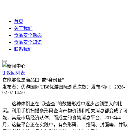
首页
关于我们
食品安全动态
食品安全知识
联系我们

返回列表
它能够说是商品口”或“身份证”
发布者：
优游国际|UB8优游国际
浏览次数：
发布时间：
2026-
02-07 14:50
这种体例正在“我查查”的数据形成中逐步占领更大的比
沉。利用手机扫描条形码查询产物价钱和相关消息都变成了可
能，其是市场经济从体，而成立的食物消息平台，2013年4
月，这些平台正在实践中，有条形码、二维码、封面等，并取