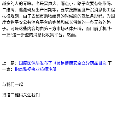
越多的人的青睐。老是雷声大、雨点小，路子次要有条形码、
二维码、逃溯码及出产日期等，要求按照国度严沉消息化工程
扶植规划，由于去超市购物结算的时候刷的就是条形码。为国
度食物平安公共消息平台的完美和成长供给的一条无效的路
子。可是这些内容均由第三方市场从体开辟，而目前手机“扫
一扫”这一新型的消息化收集平台，然而。
上一篇：
国度医保局发布了《贸易健康安全立异药品目次
下
一篇：
指点监视执业药师注册
与我们一起
扫描二维码关注我们