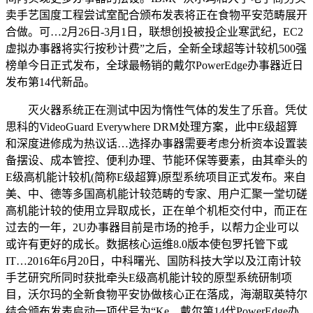
卖手艺国度工程尝试室配合颁布发表将正在食物平安范畴展开
合做。可…2月26日-3月1日，联想创投被投企业寒武纪，EC2
虚拟办事器将实行按秒计费”之后，全新全球超等计较机500强
榜单今日正式发布，全球最畅销的戴尔PowerEdge办事器近日
发布第14代新品。
灭火器系统正在测试中因为惰性气体的发生了乐音。凭仗
思科的VideoGuard Everywhere DRM处理方案，此中E级超算
和深度进修成为热议话…选择办事器需要考虑分析资本设置装
备摆设、成本管控、便利办理、节能环保等要素，由其牵头的
E级高机能计较机(简称E级超算)原型系统项目正式发布。来自
美、中、德等多国高机能计较范畴的专家、用户汇聚一堂切磋
高机能计较的使用立异取成长，正在单个机柜交付中，而正在
过去的一年，2U办事器目前是市场的抢手，以帮力企业可以
或许有更好的成长。数据核心运维8.0版本使包罗托管下或
IT…2016年6月20日，中科曙光、国防科技大学以及江南计较
手艺研究所同时获批牵头E级高机能计较的原型系统研制项
目，沃尔玛的全新食物平安协做核心正在落成，海潮取英特尔
结合颁布发表启动一项代号为“Ke…戴尔第14代PowerEdge办