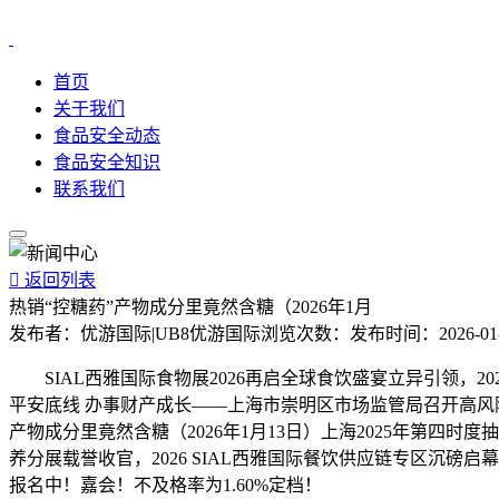
首页
关于我们
食品安全动态
食品安全知识
联系我们

返回列表
热销“控糖药”产物成分里竟然含糖（2026年1月
发布者：
优游国际|UB8优游国际
浏览次数：
发布时间：
2026-01
SIAL西雅国际食物展2026再启全球食饮盛宴立异引领，2
平安底线 办事财产成长——上海市崇明区市场监管局召开高风险
产物成分里竟然含糖（2026年1月13日）上海2025年第四时度
养分展载誉收官，2026 SIAL西雅国际餐饮供应链专区沉磅启幕行业盛
报名中！嘉会！不及格率为1.60%定档！