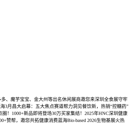
、金多多、魔芋宝宝、金大州等出名休闲展商邀您来深圳全食展守牢
上海3月昌大启幕：五大焦点赛道帮力洞见餐饮新，热销“控糖药”
圈！1000+新品即将登场30万买家集结！2025年HNC深圳健康
0+赞帮，邀您共拓健康消费蓝海Bio-based 2026生物基展火热