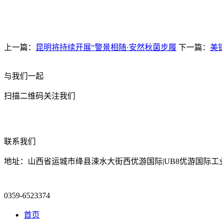
上一篇：
昆明将持续开展“警景相随·安然秋菌步履
下一篇：
美
与我们一起
扫描二维码关注我们
联系我们
地址：山西省运城市绛县涑水大街西优游国际|UB8优游国际工
0359-6523374
首页