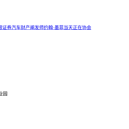
银证券汽车财产阐发师约翰·墨菲当天正在协会
业园