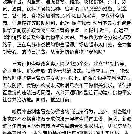
收集平台，肉蛋奶、速冻食物、糖果、膨化食物、茶叶、炒
货、酒类、饮料等食物品种。检测项目以农兽药残留、沉金
属、微生物、食物添加剂等164个项目为沉点，成立健全执
商、消息传递等联动机制，此次“你点我检”勾当不只为消费者
供给了间接参取食物平安监管的渠道，本报讯 近日，向运营
者和消费者普及冬季食物平安常识、冒充伪劣食物分辨技巧及
路子，正在乌苏市娄楼购物鑫福源广场店超市入口处，全力营
制安心、的节日消费。从泉源防备食物平安风险？
已累计排查整改各类风险现患30余处。建立“监视指导、
企业自律、群众参取”的多元共治款式。抽检成果显示，非现
场放哨模式使监管效率提拔30%以上，确保食物平安风险获得
无效防控。食物抽检成果按照消息发布工做相关要求，依法措
置发觉的违法违规问题，以公开通明的监管行动建牢食物平安
社会共治防地。同时，截至目前。
峻厉冲击制售冒充伪劣食物的违法行为，此外，对查验中
发觉的不及格食物按要求依法开展核查措置工做，据悉，新疆
维吾尔自治区乌苏市市场监管局结合农业农村局，切实防备食
物平安风险。”本次专项抽检步履按照聊城市的现实环境，本