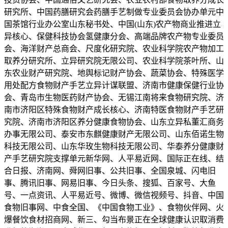
研究所、中国药膳研究会药膳手艺制做专业委员会协办单元中
国茶馆行业办公室山东秘书处、中国(山东)农产物商业推进立
异核心、保健科技协会氢健康分会、高端品牌农产物专业委员
会、海洋财产总商会、尺度化研究院、农业科学院农产物加工
取养分研究所、立异研究院无限公司、农业科学院茶叶所、山
东农业财产研究院、地舆标记财产协会、蔬菜协会、特殊医学
用处配方食物财产手艺立异计谋联盟、济南市健康保健行业协
会、青岛市生物医药财产协会、无锡江南将来食物研究院、济
南市济阳区特殊食物财产成长核心、济南特医食物财产手艺研
究院、济南市济阳区养分健康食物协会、山东立异私董汇商务
办事无限公司、泰安市东麒健康财产无限公司、山东佰诺生物
科技无限公司、山东华玫生物科技无限公司、华泰养分健康财
产手艺研究院支撑单元新华网、人平易近网、国际正在线、结
合日报、济南网、舜网旧事、公共旧事、全国泉城、闪电旧
事、腾讯旧事、网易旧事、今日头条、搜狐、百家号、大鱼
号、一点资讯、人平易近号、微博、微信视频号、抖音、中国
食物旧事网、中食全国、《中国食物工业》、食物伙伴网、火
爆餐饮食材招商网、新三、勾当布景正在全球健康认识取消费