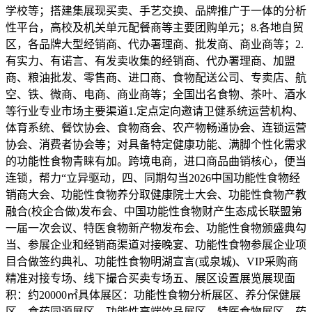
学校等；搭建集展现买卖、手艺交换、品牌推广于一体的分析
性平台，高校及机关单元配餐商等主要团购单元；8.各地自贸
区，各品牌大型经销商、代办署理商、批发商、商业商等；2.
有实力、有诺言、有发卖收集的经销商、代办署理商、加盟
商、粮油批发、零售商、进口商、食物配送公司、专卖店、航
空、铁、微商、电商、商业商等；全国出名食物、茶叶、酒水
等行业专业市场主要渠道1.定点定向邀请卫健系统运营机构、
体育系统、餐饮协会、食物商会、农产物畅通协会、连锁运营
协会、消费者协会等；对具备特定健康功能、满脚个性化需求
的功能性食物青睐有加。跨境电商，进口商品曲销核心，便当
连锁，帮力“立异驱动，四、同期勾当2026中国功能性食物经
销商大会、功能性食物养分取健康院士大会、功能性食物产教
融合(校企合做)发布会、中国功能性食物财产生态成长联盟第
一届一次会议、特医食物新产物发布会、功能性食物颁盛典勾
当、参展企业和经销商渠道对接晚宴、功能性食物参展企业项
目合做签约典礼、功能性食物明湖宣言(或泉城)、VIP采购商
精准对接专场、线下撮合买卖专场五、展区设置展览展现面
积：约20000㎡具体展区：功能性食物分析展区、养分保健展
区、食药同源展区、功能性高端饮品展区、特医食物展区、药