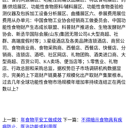
膳/烘焙展区、功能性食物原料/辅料展区、功能性食物查验检
测仪器及包拆加工设备分析展区、曲播展区六、参展费用展位
费用从办单元：中国食物工业协会经销商工做委员会、中国功
能性食物财产生态成长联盟、科普财产推进会、生物发酵财产
协会、新丞华国际会展(山东)集团无限公司4.大型商超、社
群、高端度假村等；3.星级酒店及各类品牌连锁酒店、商贸公
司、食物商业商、食物采购商、西餐店、西餐店、快餐店、分
销商、连锁店、酒吧、社区网店、礼物团购、酒类进口商、大
型商超、百货公司、KA卖场、便当店等；5.零售业、礼物
店、行政总厨和采购总监，据权势巨子市场调研机构数据显
示，完美的上下逛财产链奠基了规模化出产取财产集聚根本。
过去几年全球功能性食物市场规模年增加率持续连结正在两位
数以上？
上一篇：
年食物平安工做成效
下一篇：
不得暗示食物具有疾
病防止、医治功能或利用医