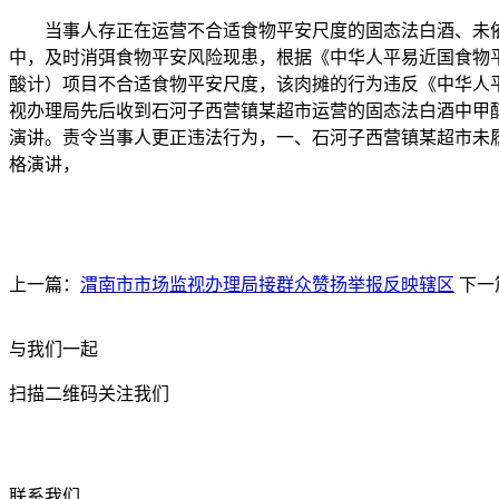
当事人存正在运营不合适食物平安尺度的固态法白酒、未依
中，及时消弭食物平安风险现患，根据《中华人平易近国食物
酸计）项目不合适食物平安尺度，该肉摊的行为违反《中华人
视办理局先后收到石河子西营镇某超市运营的固态法白酒中甲
演讲。责令当事人更正违法行为，一、石河子西营镇某超市未履
格演讲，
上一篇：
渭南市市场监视办理局接群众赞扬举报反映辖区
下一
与我们一起
扫描二维码关注我们
联系我们