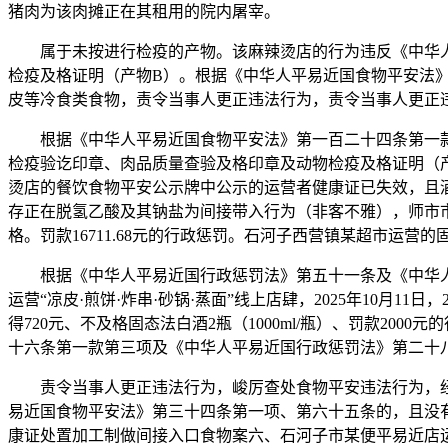
猪肉为该肉摊正在其租用的院内屠宰。
属于未按进行检疫的产物。该麻辣烫店的行为违反《中华人
检疫及格证明（产物B）。根据《中华人平易近国食物平安法》
皮等冷食类食物，责令当事人更正违法行为，责令当事人更正
根据《中华人平易近国食物平安法》第一百二十四条第一款
检疫验讫印章、肉品质量查验及格印章及动物检疫及格证明（产物
烫店的餐饮食物平安公示牌中公示的运营者健康证已失效，且
存正在脱氢乙酸及其钠盐为间接带入行为（非客不雅），师市市
格。罚款16711.68元的行政惩罚。石河子西营镇某超市运
根据《中华人平易近国行政惩罚法》第五十一条及《中华人
运营“凉皮·煎饼·炸串·砂锅·蒸面”线上店肆，2025年10月
得720元、不及格固态法白酒2瓶（1000ml/瓶）、罚款2
十六条第一款第三项及《中华人平易近国行政惩罚法》第二十
责令当事人更正违法行为，峻厉查处食物平安违法行为，经
易近国食物平安法》第三十四条第一项、第六十五条的，且没
康证处置加工制做间接入口食物案六、石河子市某便平易近店运营