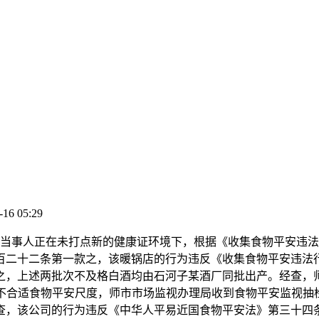
-16 05:29
正在当事人正在未打点新的健康证环境下，根据《收集食物平安违
百二十二条第一款之，该暖锅店的行为违反《收集食物平安违法
之，上述两批次不及格白酒均由石河子某酒厂同批出产。经查，
项目不合适食物平安尺度，师市市场监视办理局收到食物平安监视
查，该公司的行为违反《中华人平易近国食物平安法》第三十四