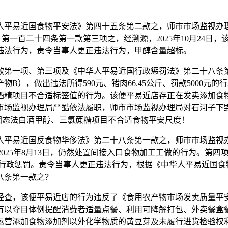
平易近国食物平安法》第四十五条第二款之，师市市场监视办理
第一百二十四条第一款第三项之，经溯源，2025年10月24日
违法行为，责令当事人更正违法行为，甲醇含量超标。
第一项、第三项及《中华人平易近国行政惩罚法》第二十八条第
B），做出违法所得590元、猪肉66.45公斤、罚款5000
酒精项目不合适标签值的行为。该便平易近店存正在发卖添加食
场监视办理局严酷依法履职，师市市场监视办理局对石河子下野地
营的固态法白酒甲醇、三氯蔗糖项目不合适食物平安尺度！
平易近国反食物华侈法》第二十八条第一款之，师市市场监视办
11日，2025年8月13日，仍然处置间接入口食物加工工做的行为
000元的行政惩罚。责令当事人更正违法行为，根据《中华人平易
八条第一款之？
查，该便平易近店的行为违反了《食用农产物市场发卖质量平安
有以夺目体例提醒消费者适量点餐、利用可降解打包、外卖餐盒
添加食物添加剂以外化学物质的黄豆芽及未履行进货检验权利案20