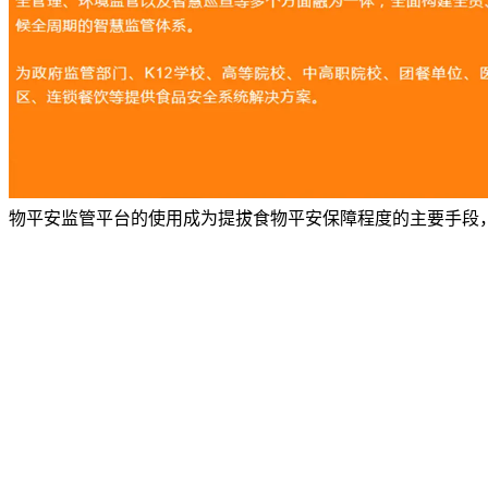
物平安监管平台的使用成为提拔食物平安保障程度的主要手段